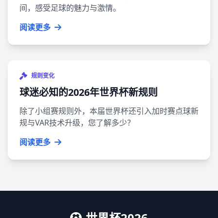
间，感受足球的魅力与激情。
阅读更多
规则变化
球迷必知的2026年世界杯新规则
除了小组赛规则外，本届世界杯还引入加时赛点球新
规与VAR技术升级，您了解多少？
阅读更多
世界杯2026