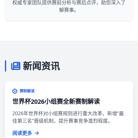
权威专家团队提供赛前分析与赛后点评，助您深入了
解赛事。
新闻资讯
赛制解读
世界杯2026小组赛全新赛制解读
2026年世界杯对小组赛规则进行重大改革，新增“最
佳第三名”晋级机制，提升赛事竞争激烈程度。
阅读更多