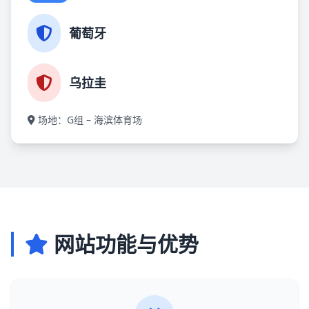
葡萄牙
乌拉圭
场地：G组 – 海滨体育场
网站功能与优势