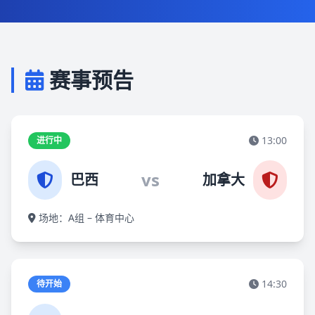
赛事预告
13:00
进行中
vs
巴西
加拿大
场地：A组 – 体育中心
14:30
待开始