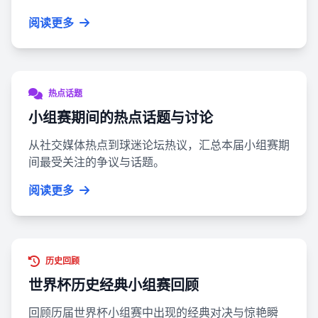
阅读更多
热点话题
小组赛期间的热点话题与讨论
从社交媒体热点到球迷论坛热议，汇总本届小组赛期
间最受关注的争议与话题。
阅读更多
历史回顾
世界杯历史经典小组赛回顾
回顾历届世界杯小组赛中出现的经典对决与惊艳瞬