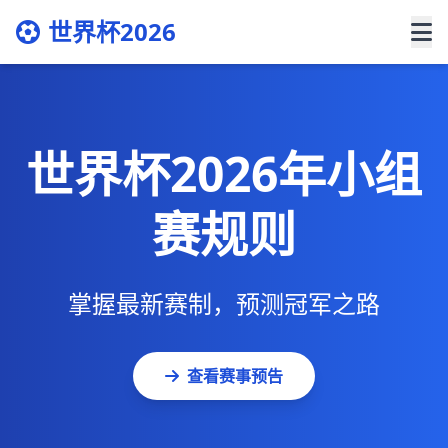
世界杯2026
世界杯2026年小组
赛规则
掌握最新赛制，预测冠军之路
查看赛事预告