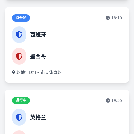
18:10
待开始
西班牙
墨西哥
场地：D组 – 市立体育场
19:55
进行中
英格兰