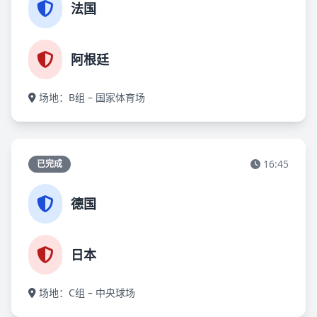
法国
阿根廷
场地：B组 – 国家体育场
16:45
已完成
德国
日本
场地：C组 – 中央球场