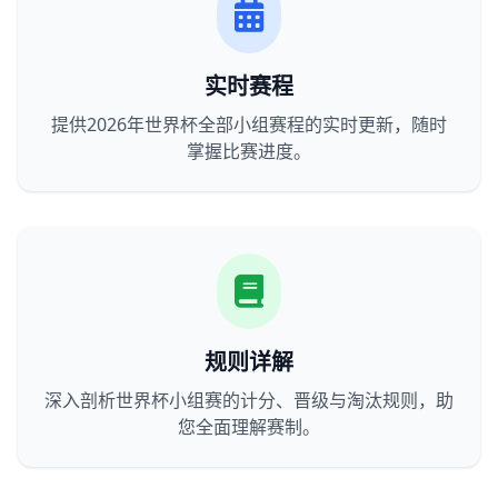
实时赛程
提供2026年世界杯全部小组赛程的实时更新，随时
掌握比赛进度。
规则详解
深入剖析世界杯小组赛的计分、晋级与淘汰规则，助
您全面理解赛制。