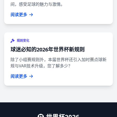
间，感受足球的魅力与激情。
阅读更多
规则变化
球迷必知的2026年世界杯新规则
除了小组赛规则外，本届世界杯还引入加时赛点球新
规与VAR技术升级，您了解多少？
阅读更多
世界杯2026