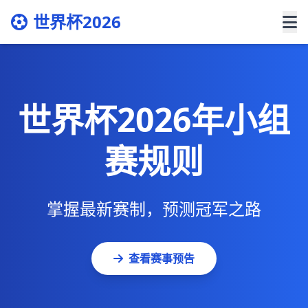
世界杯2026
世界杯2026年小组
赛规则
掌握最新赛制，预测冠军之路
查看赛事预告