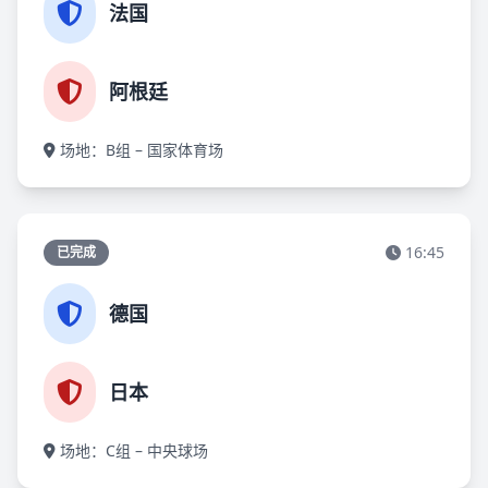
法国
阿根廷
场地：B组 – 国家体育场
16:45
已完成
德国
日本
场地：C组 – 中央球场