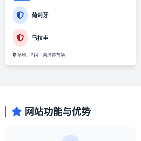
葡萄牙
乌拉圭
场地：G组 – 海滨体育场
网站功能与优势