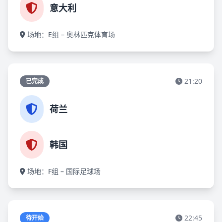
意大利
场地：E组 – 奥林匹克体育场
21:20
已完成
荷兰
韩国
场地：F组 – 国际足球场
22:45
待开始