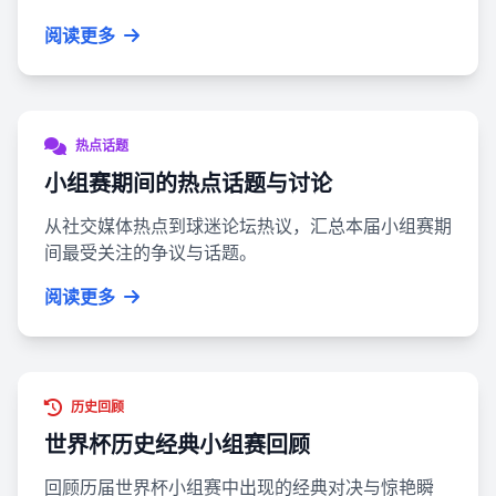
阅读更多
热点话题
小组赛期间的热点话题与讨论
从社交媒体热点到球迷论坛热议，汇总本届小组赛期
间最受关注的争议与话题。
阅读更多
历史回顾
世界杯历史经典小组赛回顾
回顾历届世界杯小组赛中出现的经典对决与惊艳瞬