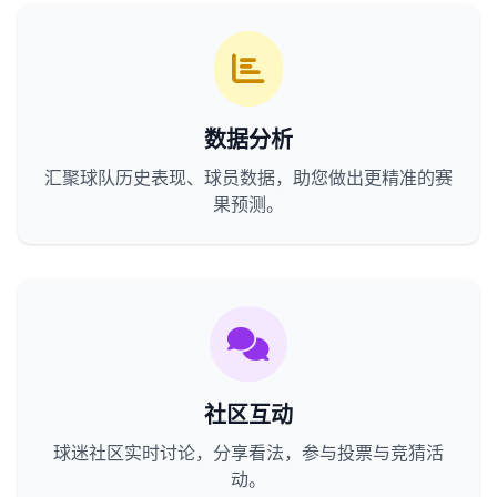
数据分析
汇聚球队历史表现、球员数据，助您做出更精准的赛
果预测。
社区互动
球迷社区实时讨论，分享看法，参与投票与竞猜活
动。