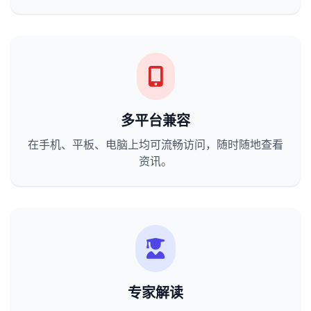
多平台兼容
在手机、平板、电脑上均可流畅访问，随时随地查看
资讯。
专家解读