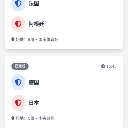
法国
阿根廷
场地：B组 – 国家体育场
16:45
已完成
德国
日本
场地：C组 – 中央球场