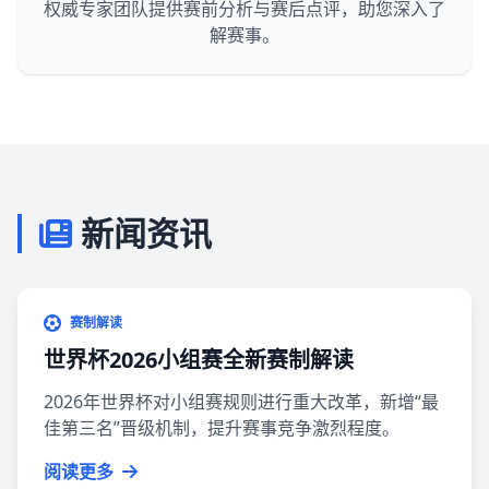
权威专家团队提供赛前分析与赛后点评，助您深入了
解赛事。
新闻资讯
赛制解读
世界杯2026小组赛全新赛制解读
2026年世界杯对小组赛规则进行重大改革，新增“最
佳第三名”晋级机制，提升赛事竞争激烈程度。
阅读更多