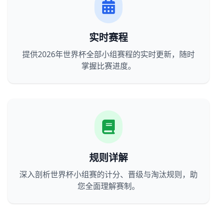
实时赛程
提供2026年世界杯全部小组赛程的实时更新，随时
掌握比赛进度。
规则详解
深入剖析世界杯小组赛的计分、晋级与淘汰规则，助
您全面理解赛制。