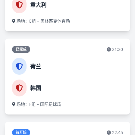
意大利
场地：E组 – 奥林匹克体育场
21:20
已完成
荷兰
韩国
场地：F组 – 国际足球场
22:45
待开始