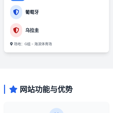
葡萄牙
乌拉圭
场地：G组 – 海滨体育场
网站功能与优势