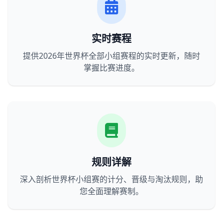
实时赛程
提供2026年世界杯全部小组赛程的实时更新，随时
掌握比赛进度。
规则详解
深入剖析世界杯小组赛的计分、晋级与淘汰规则，助
您全面理解赛制。