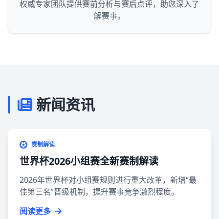
权威专家团队提供赛前分析与赛后点评，助您深入了
解赛事。
新闻资讯
赛制解读
世界杯2026小组赛全新赛制解读
2026年世界杯对小组赛规则进行重大改革，新增“最
佳第三名”晋级机制，提升赛事竞争激烈程度。
阅读更多