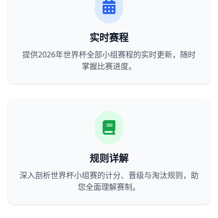
实时赛程
提供2026年世界杯全部小组赛程的实时更新，随时
掌握比赛进度。
规则详解
深入剖析世界杯小组赛的计分、晋级与淘汰规则，助
您全面理解赛制。