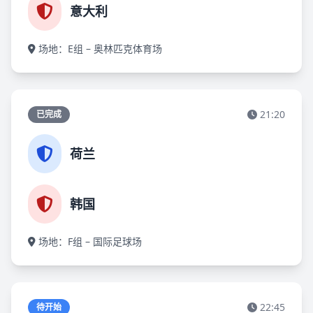
意大利
场地：E组 – 奥林匹克体育场
21:20
已完成
荷兰
韩国
场地：F组 – 国际足球场
22:45
待开始