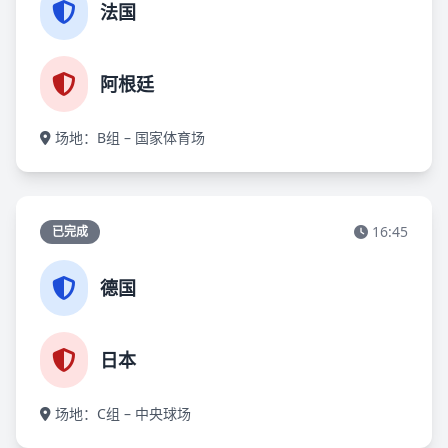
法国
阿根廷
场地：B组 – 国家体育场
16:45
已完成
德国
日本
场地：C组 – 中央球场