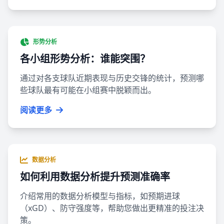
形势分析
各小组形势分析：谁能突围？
通过对各支球队近期表现与历史交锋的统计，预测哪
些球队最有可能在小组赛中脱颖而出。
阅读更多
数据分析
如何利用数据分析提升预测准确率
介绍常用的数据分析模型与指标，如预期进球
（xGD）、防守强度等，帮助您做出更精准的投注决
策。