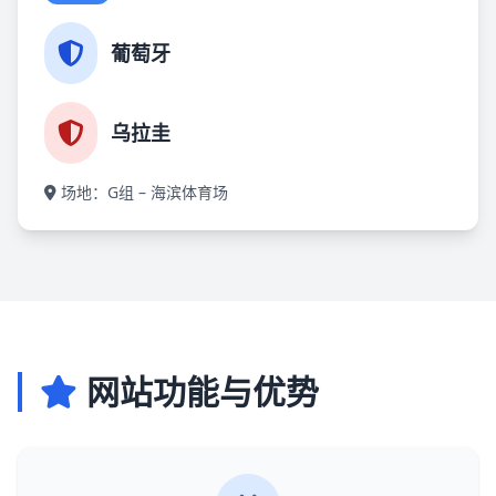
葡萄牙
乌拉圭
场地：G组 – 海滨体育场
网站功能与优势