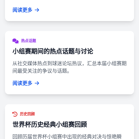
阅读更多
热点话题
小组赛期间的热点话题与讨论
从社交媒体热点到球迷论坛热议，汇总本届小组赛期
间最受关注的争议与话题。
阅读更多
历史回顾
世界杯历史经典小组赛回顾
回顾历届世界杯小组赛中出现的经典对决与惊艳瞬