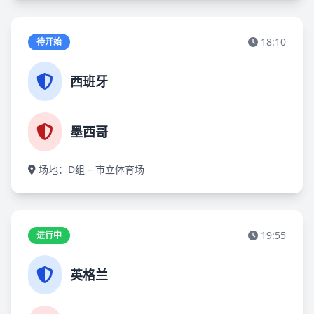
18:10
待开始
西班牙
墨西哥
场地：D组 – 市立体育场
19:55
进行中
英格兰