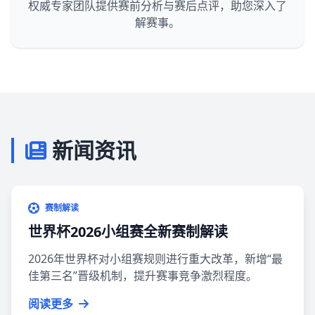
权威专家团队提供赛前分析与赛后点评，助您深入了
解赛事。
新闻资讯
赛制解读
世界杯2026小组赛全新赛制解读
2026年世界杯对小组赛规则进行重大改革，新增“最
佳第三名”晋级机制，提升赛事竞争激烈程度。
阅读更多