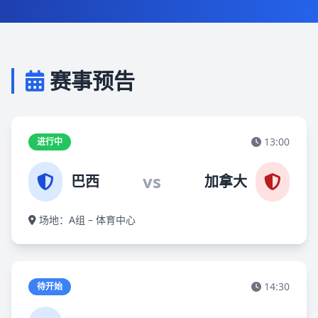
赛事预告
13:00
进行中
vs
巴西
加拿大
场地：A组 – 体育中心
14:30
待开始