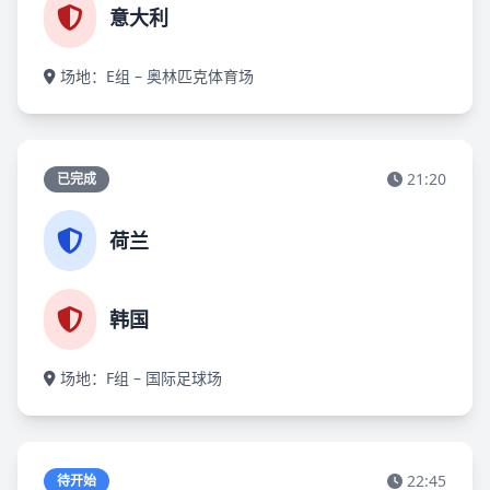
意大利
场地：E组 – 奥林匹克体育场
21:20
已完成
荷兰
韩国
场地：F组 – 国际足球场
22:45
待开始