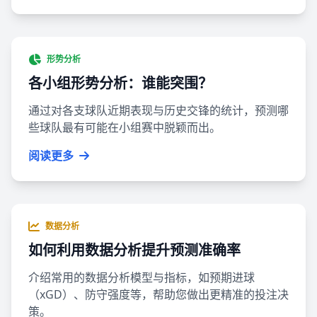
形势分析
各小组形势分析：谁能突围？
通过对各支球队近期表现与历史交锋的统计，预测哪
些球队最有可能在小组赛中脱颖而出。
阅读更多
数据分析
如何利用数据分析提升预测准确率
介绍常用的数据分析模型与指标，如预期进球
（xGD）、防守强度等，帮助您做出更精准的投注决
策。