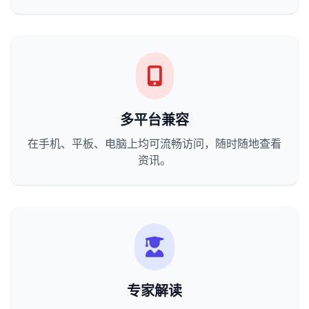
多平台兼容
在手机、平板、电脑上均可流畅访问，随时随地查看
资讯。
专家解读