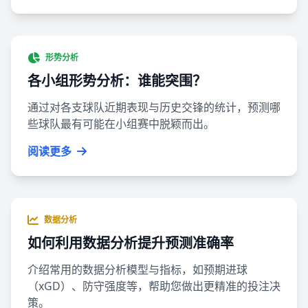
形势分析
各小组形势分析：谁能突围？
通过对各支球队近期表现与历史交锋的统计，预测哪
些球队最有可能在小组赛中脱颖而出。
阅读更多
数据分析
如何利用数据分析提升预测准确率
介绍常用的数据分析模型与指标，如预期进球
（xGD）、防守强度等，帮助您做出更精准的投注决
策。