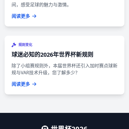
间，感受足球的魅力与激情。
阅读更多
规则变化
球迷必知的2026年世界杯新规则
除了小组赛规则外，本届世界杯还引入加时赛点球新
规与VAR技术升级，您了解多少？
阅读更多
世界杯2026