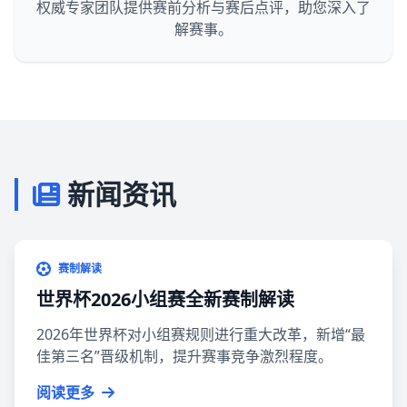
权威专家团队提供赛前分析与赛后点评，助您深入了
解赛事。
新闻资讯
赛制解读
世界杯2026小组赛全新赛制解读
2026年世界杯对小组赛规则进行重大改革，新增“最
佳第三名”晋级机制，提升赛事竞争激烈程度。
阅读更多