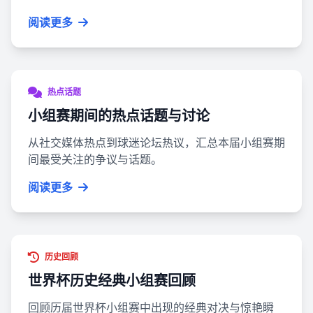
阅读更多
热点话题
小组赛期间的热点话题与讨论
从社交媒体热点到球迷论坛热议，汇总本届小组赛期
间最受关注的争议与话题。
阅读更多
历史回顾
世界杯历史经典小组赛回顾
回顾历届世界杯小组赛中出现的经典对决与惊艳瞬