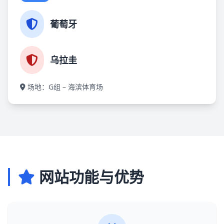
葡萄牙
乌拉圭
场地：G组 – 海滨体育场
网站功能与优势