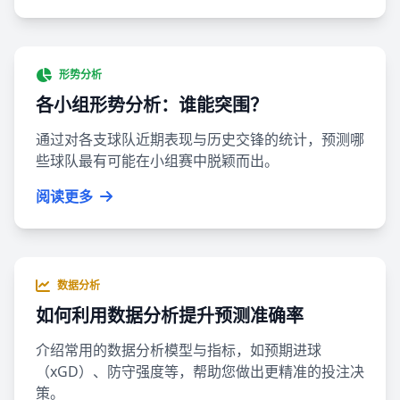
形势分析
各小组形势分析：谁能突围？
通过对各支球队近期表现与历史交锋的统计，预测哪
些球队最有可能在小组赛中脱颖而出。
阅读更多
数据分析
如何利用数据分析提升预测准确率
介绍常用的数据分析模型与指标，如预期进球
（xGD）、防守强度等，帮助您做出更精准的投注决
策。