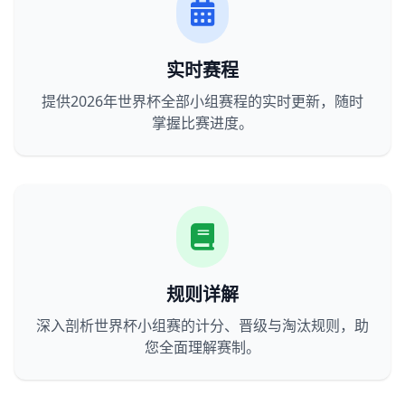
实时赛程
提供2026年世界杯全部小组赛程的实时更新，随时
掌握比赛进度。
规则详解
深入剖析世界杯小组赛的计分、晋级与淘汰规则，助
您全面理解赛制。