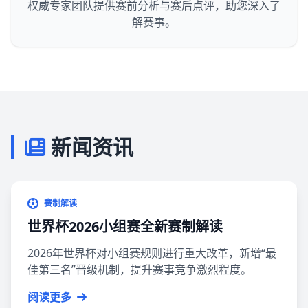
权威专家团队提供赛前分析与赛后点评，助您深入了
解赛事。
新闻资讯
赛制解读
世界杯2026小组赛全新赛制解读
2026年世界杯对小组赛规则进行重大改革，新增“最
佳第三名”晋级机制，提升赛事竞争激烈程度。
阅读更多