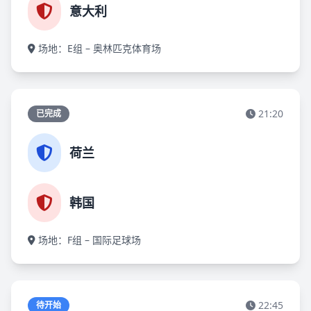
意大利
场地：E组 – 奥林匹克体育场
21:20
已完成
荷兰
韩国
场地：F组 – 国际足球场
22:45
待开始