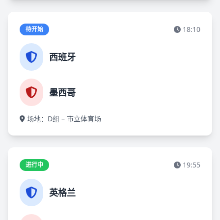
18:10
待开始
西班牙
墨西哥
场地：D组 – 市立体育场
19:55
进行中
英格兰