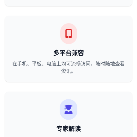
多平台兼容
在手机、平板、电脑上均可流畅访问，随时随地查看
资讯。
专家解读