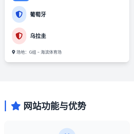
葡萄牙
乌拉圭
场地：G组 – 海滨体育场
网站功能与优势