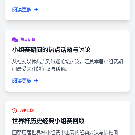
阅读更多
热点话题
小组赛期间的热点话题与讨论
从社交媒体热点到球迷论坛热议，汇总本届小组赛期
间最受关注的争议与话题。
阅读更多
历史回顾
世界杯历史经典小组赛回顾
回顾历届世界杯小组赛中出现的经典对决与惊艳瞬