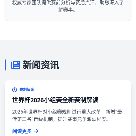
权威专家团队提供赛前分析与赛后点评，助您深入了
解赛事。
新闻资讯
赛制解读
世界杯2026小组赛全新赛制解读
2026年世界杯对小组赛规则进行重大改革，新增“最
佳第三名”晋级机制，提升赛事竞争激烈程度。
阅读更多