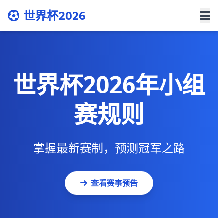
世界杯2026
世界杯2026年小组
赛规则
掌握最新赛制，预测冠军之路
查看赛事预告