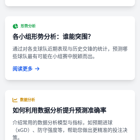
形势分析
各小组形势分析：谁能突围？
通过对各支球队近期表现与历史交锋的统计，预测哪
些球队最有可能在小组赛中脱颖而出。
阅读更多
数据分析
如何利用数据分析提升预测准确率
介绍常用的数据分析模型与指标，如预期进球
（xGD）、防守强度等，帮助您做出更精准的投注决
策。