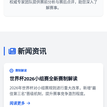
权威专家团队提供赛前分析与赛后点评，助您深入了
解赛事。
新闻资讯
赛制解读
世界杯2026小组赛全新赛制解读
2026年世界杯对小组赛规则进行重大改革，新增“最
佳第三名”晋级机制，提升赛事竞争激烈程度。
阅读更多