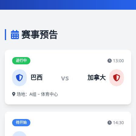
赛事预告
13:00
进行中
vs
巴西
加拿大
场地：A组 – 体育中心
14:30
待开始