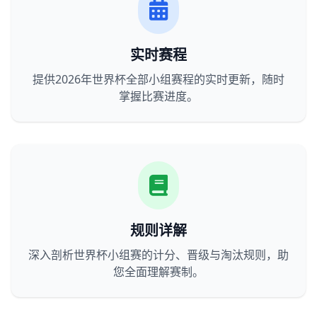
实时赛程
提供2026年世界杯全部小组赛程的实时更新，随时
掌握比赛进度。
规则详解
深入剖析世界杯小组赛的计分、晋级与淘汰规则，助
您全面理解赛制。