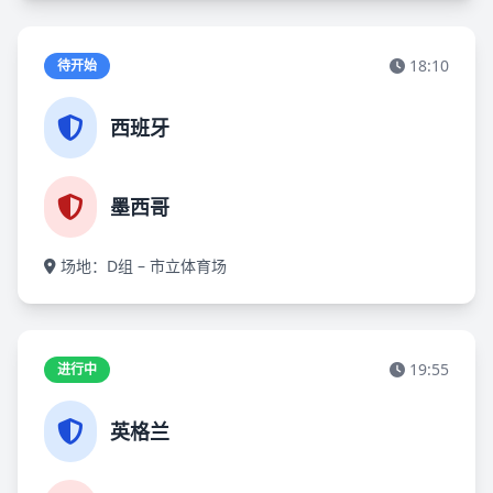
18:10
待开始
西班牙
墨西哥
场地：D组 – 市立体育场
19:55
进行中
英格兰