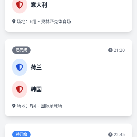
意大利
场地：E组 – 奥林匹克体育场
21:20
已完成
荷兰
韩国
场地：F组 – 国际足球场
22:45
待开始