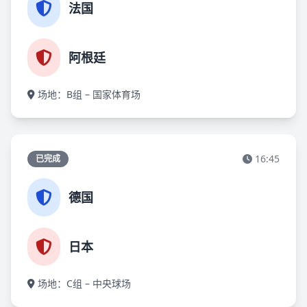
法国
阿根廷
场地：B组 – 国家体育场
16:45
已完成
德国
日本
场地：C组 – 中央球场