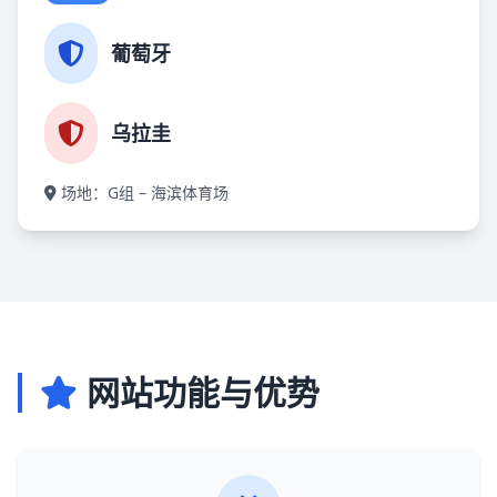
葡萄牙
乌拉圭
场地：G组 – 海滨体育场
网站功能与优势