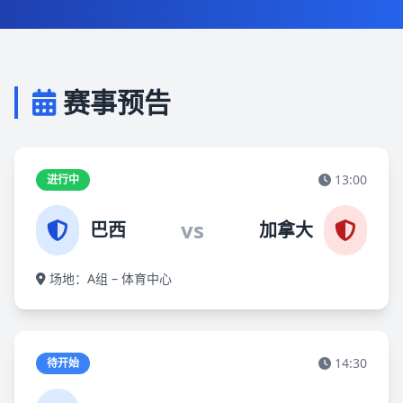
赛事预告
13:00
进行中
vs
巴西
加拿大
场地：A组 – 体育中心
14:30
待开始