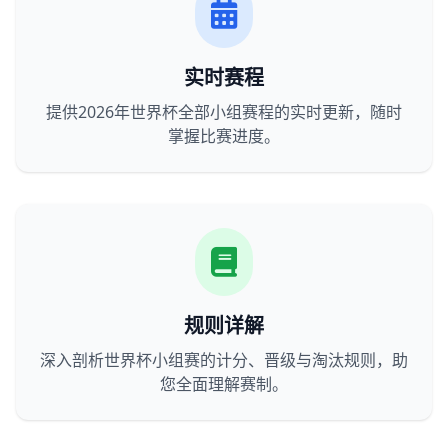
实时赛程
提供2026年世界杯全部小组赛程的实时更新，随时
掌握比赛进度。
规则详解
深入剖析世界杯小组赛的计分、晋级与淘汰规则，助
您全面理解赛制。