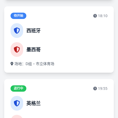
18:10
待开始
西班牙
墨西哥
场地：D组 – 市立体育场
19:55
进行中
英格兰