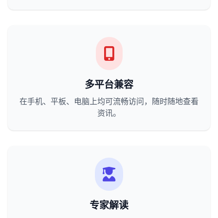
多平台兼容
在手机、平板、电脑上均可流畅访问，随时随地查看
资讯。
专家解读