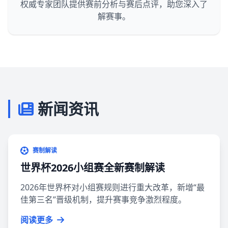
权威专家团队提供赛前分析与赛后点评，助您深入了
解赛事。
新闻资讯
赛制解读
世界杯2026小组赛全新赛制解读
2026年世界杯对小组赛规则进行重大改革，新增“最
佳第三名”晋级机制，提升赛事竞争激烈程度。
阅读更多