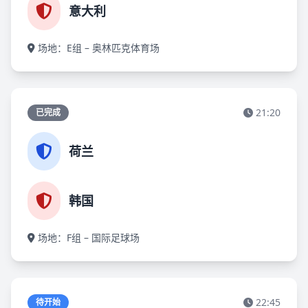
意大利
场地：E组 – 奥林匹克体育场
21:20
已完成
荷兰
韩国
场地：F组 – 国际足球场
22:45
待开始