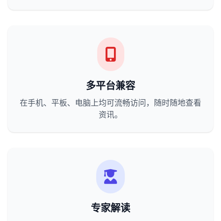
多平台兼容
在手机、平板、电脑上均可流畅访问，随时随地查看
资讯。
专家解读