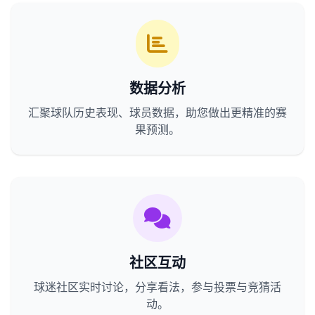
数据分析
汇聚球队历史表现、球员数据，助您做出更精准的赛
果预测。
社区互动
球迷社区实时讨论，分享看法，参与投票与竞猜活
动。