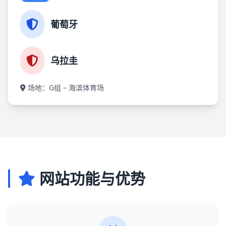
葡萄牙
乌拉圭
场地：G组 – 海滨体育场
网站功能与优势