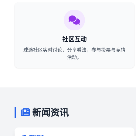
社区互动
球迷社区实时讨论，分享看法，参与投票与竞猜
活动。
新闻资讯