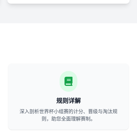
规则详解
深入剖析世界杯小组赛的计分、晋级与淘汰规
则，助您全面理解赛制。