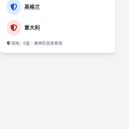
英格兰
意大利
场地：E组 – 奥林匹克体育场