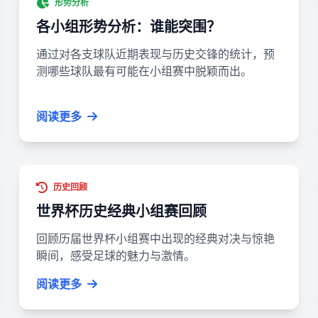
形势分析
各小组形势分析：谁能突围？
通过对各支球队近期表现与历史交锋的统计，预
测哪些球队最有可能在小组赛中脱颖而出。
阅读更多
历史回顾
世界杯历史经典小组赛回顾
回顾历届世界杯小组赛中出现的经典对决与惊艳
瞬间，感受足球的魅力与激情。
阅读更多