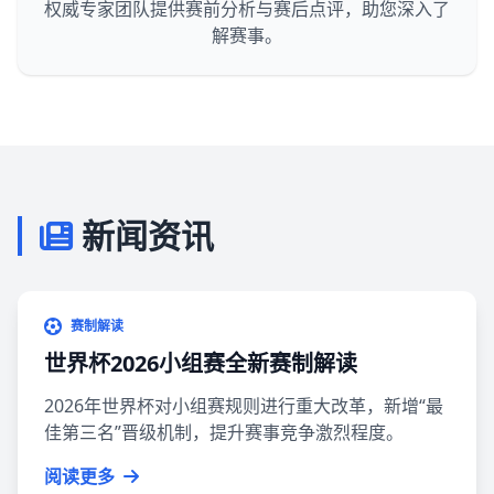
权威专家团队提供赛前分析与赛后点评，助您深入了
解赛事。
新闻资讯
赛制解读
世界杯2026小组赛全新赛制解读
2026年世界杯对小组赛规则进行重大改革，新增“最
佳第三名”晋级机制，提升赛事竞争激烈程度。
阅读更多