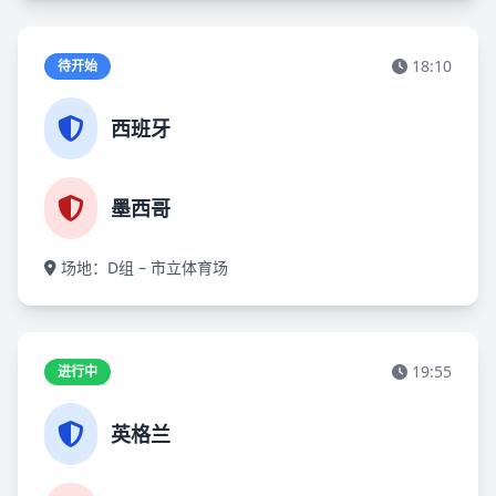
18:10
待开始
西班牙
墨西哥
场地：D组 – 市立体育场
19:55
进行中
英格兰