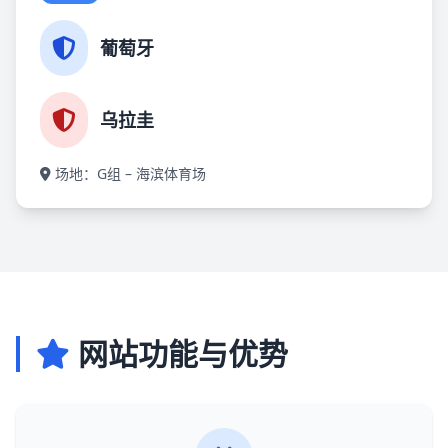
葡萄牙
乌拉圭
场地：G组 – 海滨体育场
网站功能与优势