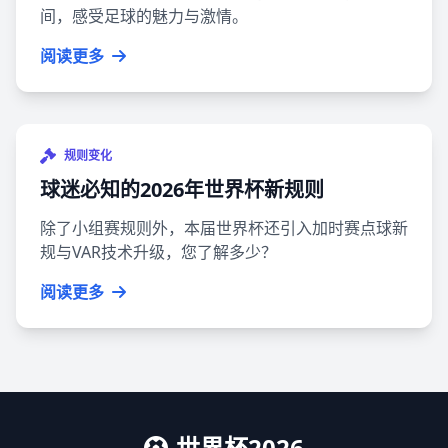
间，感受足球的魅力与激情。
阅读更多
规则变化
球迷必知的2026年世界杯新规则
除了小组赛规则外，本届世界杯还引入加时赛点球新
规与VAR技术升级，您了解多少？
阅读更多
世界杯2026