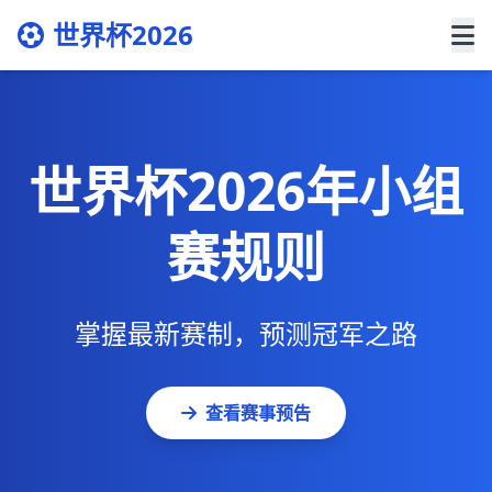
世界杯2026
世界杯2026年小组
赛规则
掌握最新赛制，预测冠军之路
查看赛事预告