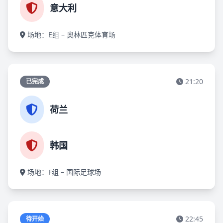
意大利
场地：E组 – 奥林匹克体育场
21:20
已完成
荷兰
韩国
场地：F组 – 国际足球场
22:45
待开始