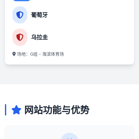
葡萄牙
乌拉圭
场地：G组 – 海滨体育场
网站功能与优势