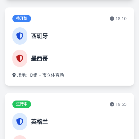
18:10
待开始
西班牙
墨西哥
场地：D组 – 市立体育场
19:55
进行中
英格兰