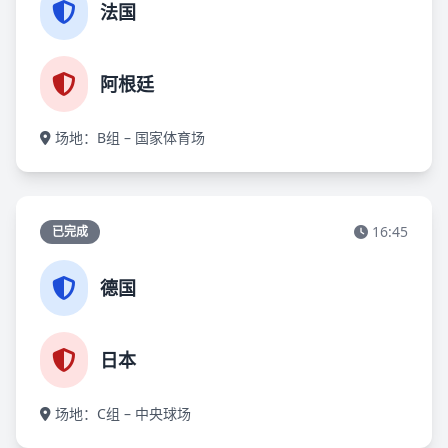
法国
阿根廷
场地：B组 – 国家体育场
16:45
已完成
德国
日本
场地：C组 – 中央球场