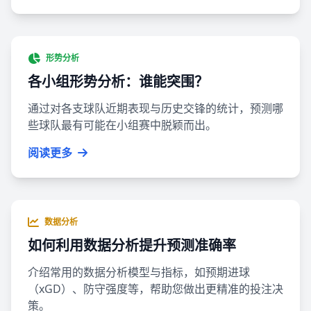
形势分析
各小组形势分析：谁能突围？
通过对各支球队近期表现与历史交锋的统计，预测哪
些球队最有可能在小组赛中脱颖而出。
阅读更多
数据分析
如何利用数据分析提升预测准确率
介绍常用的数据分析模型与指标，如预期进球
（xGD）、防守强度等，帮助您做出更精准的投注决
策。