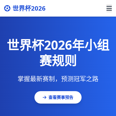
世界杯2026
世界杯2026年小组
赛规则
掌握最新赛制，预测冠军之路
查看赛事预告