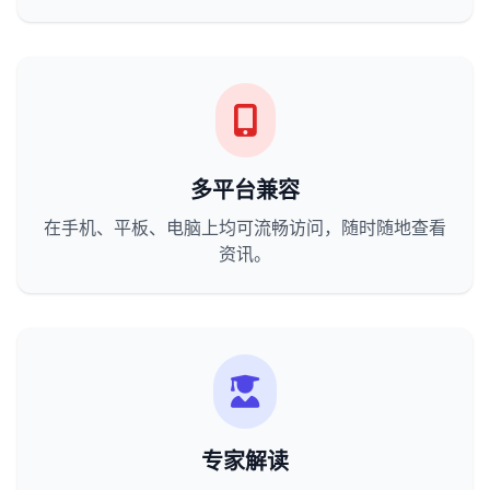
多平台兼容
在手机、平板、电脑上均可流畅访问，随时随地查看
资讯。
专家解读