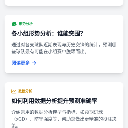
形势分析
各小组形势分析：谁能突围？
通过对各支球队近期表现与历史交锋的统计，预测哪
些球队最有可能在小组赛中脱颖而出。
阅读更多
数据分析
如何利用数据分析提升预测准确率
介绍常用的数据分析模型与指标，如预期进球
（xGD）、防守强度等，帮助您做出更精准的投注决
策。