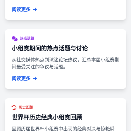
阅读更多
热点话题
小组赛期间的热点话题与讨论
从社交媒体热点到球迷论坛热议，汇总本届小组赛期
间最受关注的争议与话题。
阅读更多
历史回顾
世界杯历史经典小组赛回顾
回顾历届世界杯小组赛中出现的经典对决与惊艳瞬