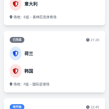
意大利
场地：E组 – 奥林匹克体育场
21:20
已完成
荷兰
韩国
场地：F组 – 国际足球场
22:45
待开始