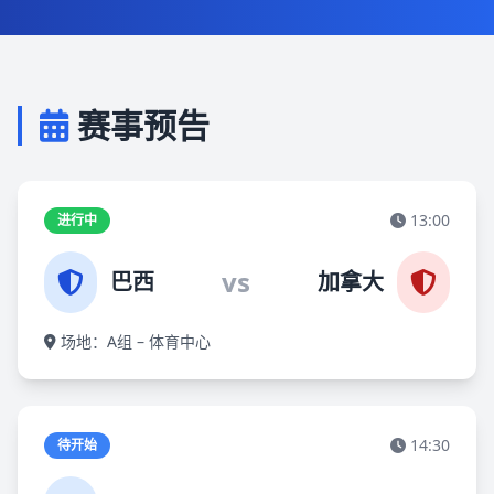
赛事预告
13:00
进行中
vs
巴西
加拿大
场地：A组 – 体育中心
14:30
待开始