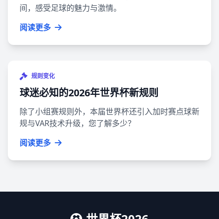
间，感受足球的魅力与激情。
阅读更多
规则变化
球迷必知的2026年世界杯新规则
除了小组赛规则外，本届世界杯还引入加时赛点球新
规与VAR技术升级，您了解多少？
阅读更多
世界杯2026