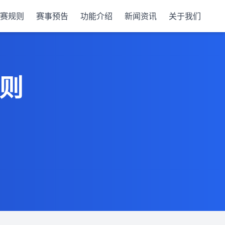
赛规则
赛事预告
功能介绍
新闻资讯
关于我们
规则