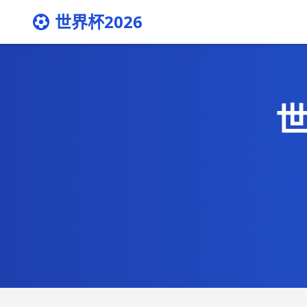
世界杯2026
世