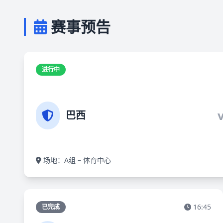
赛事预告
进行中
巴西
场地：A组 – 体育中心
16:45
已完成