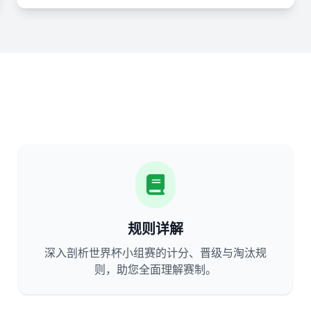
规则详解
深入剖析世界杯小组赛的计分、晋级与淘汰规
则，助您全面理解赛制。