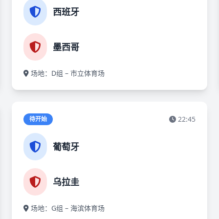
西班牙
墨西哥
场地：D组 – 市立体育场
22:45
待开始
葡萄牙
乌拉圭
场地：G组 – 海滨体育场