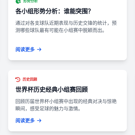
形势分析
各小组形势分析：谁能突围？
通过对各支球队近期表现与历史交锋的统计，预
测哪些球队最有可能在小组赛中脱颖而出。
阅读更多
历史回顾
世界杯历史经典小组赛回顾
回顾历届世界杯小组赛中出现的经典对决与惊艳
瞬间，感受足球的魅力与激情。
阅读更多