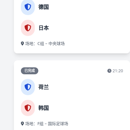
德国
日本
场地：C组 – 中央球场
21:20
已完成
荷兰
韩国
场地：F组 – 国际足球场