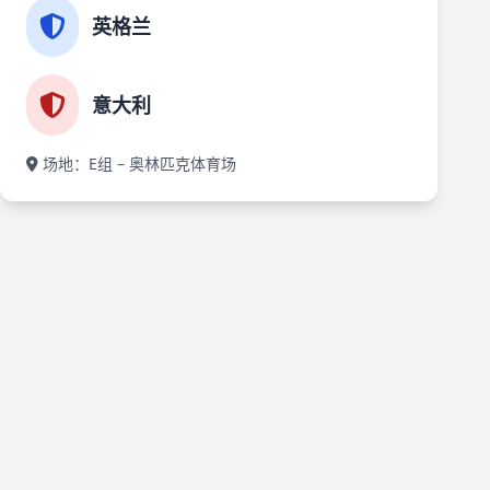
英格兰
意大利
场地：E组 – 奥林匹克体育场