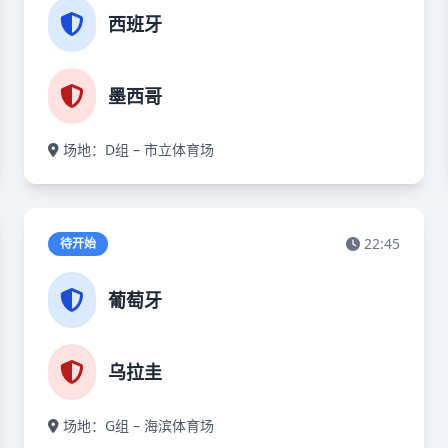
西班牙
墨西哥
场地：D组 – 市立体育场
22:45
待开始
葡萄牙
乌拉圭
场地：G组 – 海滨体育场