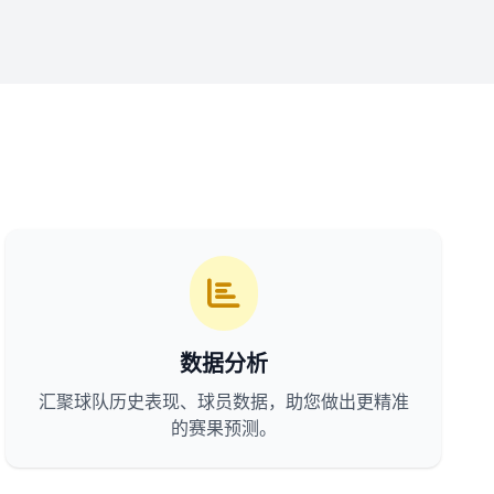
数据分析
汇聚球队历史表现、球员数据，助您做出更精准
的赛果预测。