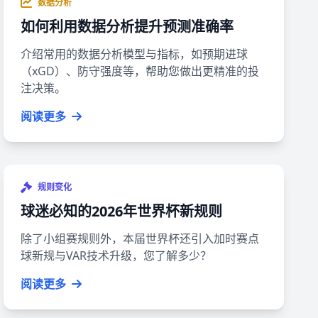
数据分析
如何利用数据分析提升预测准确率
介绍常用的数据分析模型与指标，如预期进球
（xGD）、防守强度等，帮助您做出更精准的投
注决策。
阅读更多
规则变化
球迷必知的2026年世界杯新规则
除了小组赛规则外，本届世界杯还引入加时赛点
球新规与VAR技术升级，您了解多少？
阅读更多