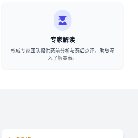
专家解读
权威专家团队提供赛前分析与赛后点评，助您深
入了解赛事。