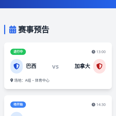
赛事预告
13:00
进行中
vs
巴西
加拿大
场地：A组 – 体育中心
14:30
待开始