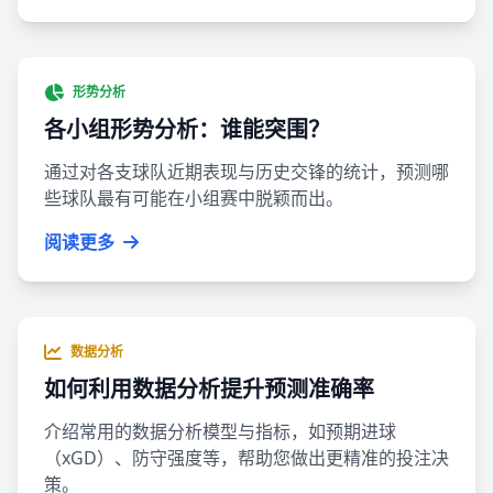
形势分析
各小组形势分析：谁能突围？
通过对各支球队近期表现与历史交锋的统计，预测哪
些球队最有可能在小组赛中脱颖而出。
阅读更多
数据分析
如何利用数据分析提升预测准确率
介绍常用的数据分析模型与指标，如预期进球
（xGD）、防守强度等，帮助您做出更精准的投注决
策。