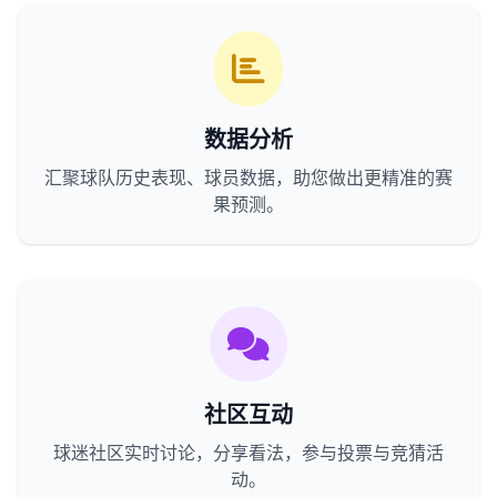
数据分析
汇聚球队历史表现、球员数据，助您做出更精准的赛
果预测。
社区互动
球迷社区实时讨论，分享看法，参与投票与竞猜活
动。