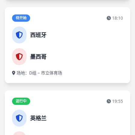
18:10
待开始
西班牙
墨西哥
场地：D组 – 市立体育场
19:55
进行中
英格兰