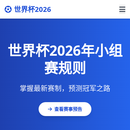
世界杯2026
世界杯2026年小组
赛规则
掌握最新赛制，预测冠军之路
查看赛事预告