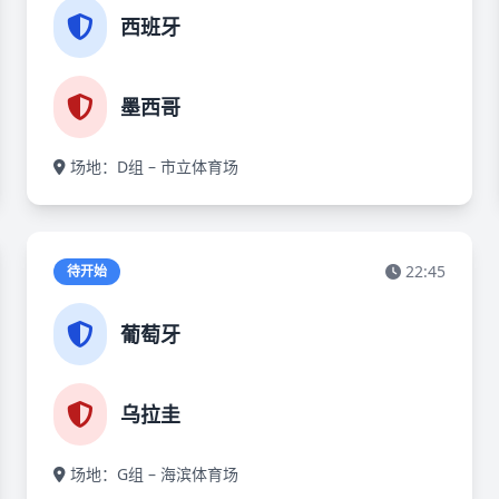
西班牙
墨西哥
场地：D组 – 市立体育场
22:45
待开始
葡萄牙
乌拉圭
场地：G组 – 海滨体育场