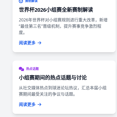
赛制解读
世界杯2026小组赛全新赛制解读
2026年世界杯对小组赛规则进行重大改革，新增
“最佳第三名”晋级机制，提升赛事竞争激烈程
度。
阅读更多
热点话题
小组赛期间的热点话题与讨论
从社交媒体热点到球迷论坛热议，汇总本届小组
赛期间最受关注的争议与话题。
阅读更多