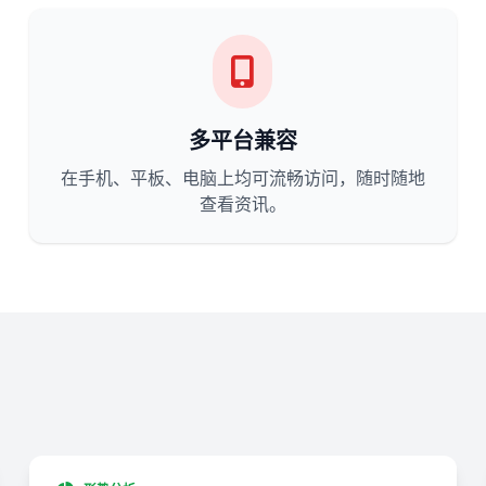
多平台兼容
在手机、平板、电脑上均可流畅访问，随时随地
查看资讯。