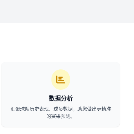
数据分析
汇聚球队历史表现、球员数据，助您做出更精准
的赛果预测。