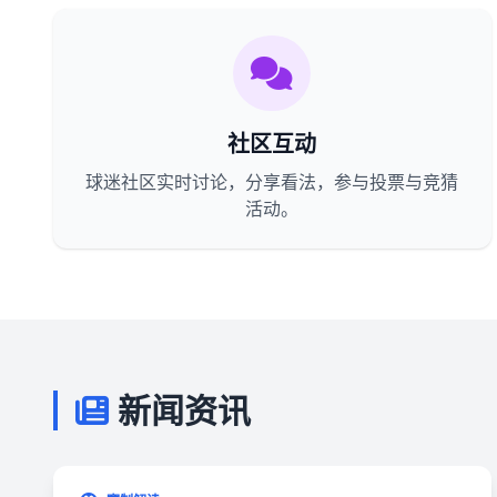
社区互动
球迷社区实时讨论，分享看法，参与投票与竞猜
活动。
新闻资讯