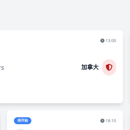
13:00
vs
加拿大
18:10
待开始