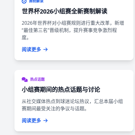
赛制解读
世界杯2026小组赛全新赛制解读
2026年世界杯对小组赛规则进行重大改革，新增
“最佳第三名”晋级机制，提升赛事竞争激烈程
度。
阅读更多
热点话题
小组赛期间的热点话题与讨论
从社交媒体热点到球迷论坛热议，汇总本届小组
赛期间最受关注的争议与话题。
阅读更多