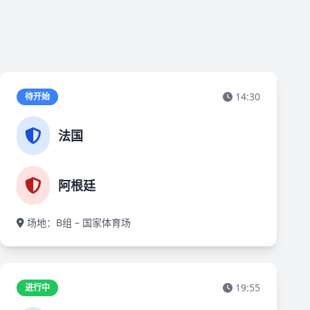
14:30
待开始
法国
阿根廷
场地：B组 – 国家体育场
19:55
进行中