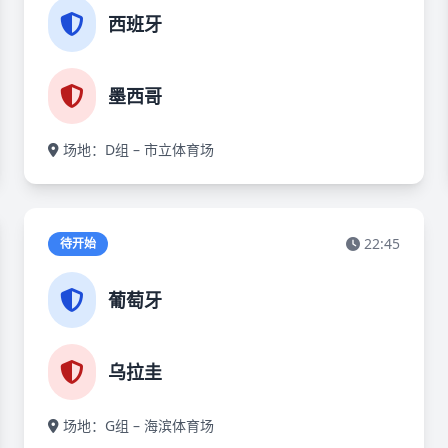
西班牙
墨西哥
场地：D组 – 市立体育场
22:45
待开始
葡萄牙
乌拉圭
场地：G组 – 海滨体育场