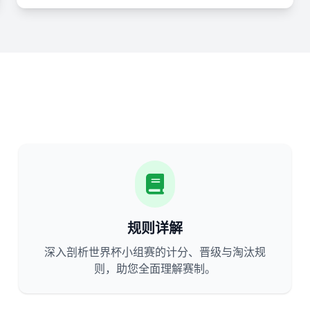
规则详解
深入剖析世界杯小组赛的计分、晋级与淘汰规
则，助您全面理解赛制。