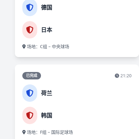
德国
日本
场地：C组 – 中央球场
21:20
已完成
荷兰
韩国
场地：F组 – 国际足球场