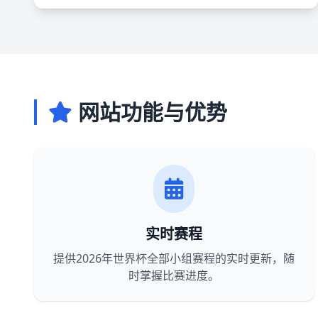
网站功能与优势
实时赛程
提供2026年世界杯全部小组赛程的实时更新，随
时掌握比赛进度。