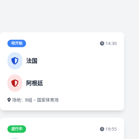
14:30
待开始
法国
阿根廷
场地：B组 – 国家体育场
19:55
进行中