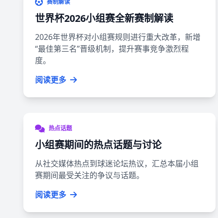
赛制解读
世界杯2026小组赛全新赛制解读
2026年世界杯对小组赛规则进行重大改革，新增
“最佳第三名”晋级机制，提升赛事竞争激烈程
度。
阅读更多
热点话题
小组赛期间的热点话题与讨论
从社交媒体热点到球迷论坛热议，汇总本届小组
赛期间最受关注的争议与话题。
阅读更多