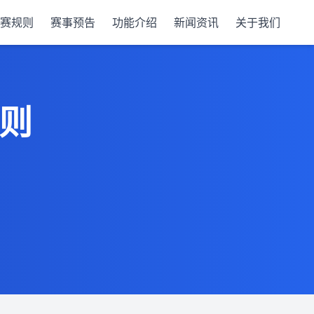
赛规则
赛事预告
功能介绍
新闻资讯
关于我们
规则