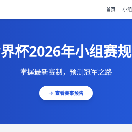
首页
小组
界杯2026年小组赛
掌握最新赛制，预测冠军之路
查看赛事预告