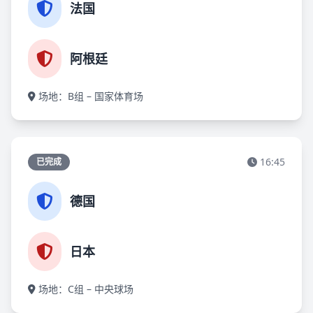
法国
阿根廷
场地：B组 – 国家体育场
16:45
已完成
德国
日本
场地：C组 – 中央球场