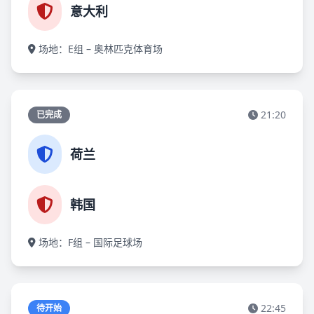
意大利
场地：E组 – 奥林匹克体育场
21:20
已完成
荷兰
韩国
场地：F组 – 国际足球场
22:45
待开始