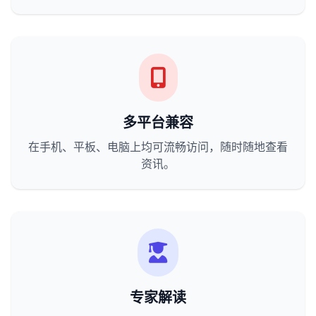
多平台兼容
在手机、平板、电脑上均可流畅访问，随时随地查看
资讯。
专家解读