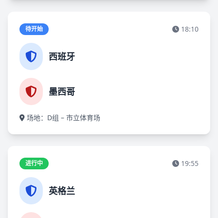
18:10
待开始
西班牙
墨西哥
场地：D组 – 市立体育场
19:55
进行中
英格兰