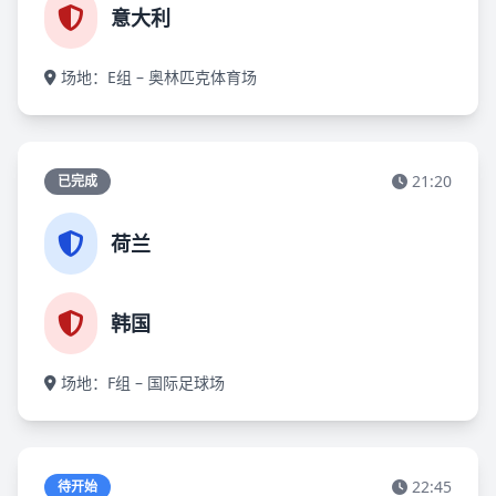
意大利
场地：E组 – 奥林匹克体育场
21:20
已完成
荷兰
韩国
场地：F组 – 国际足球场
22:45
待开始