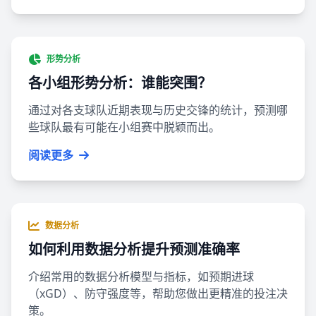
形势分析
各小组形势分析：谁能突围？
通过对各支球队近期表现与历史交锋的统计，预测哪
些球队最有可能在小组赛中脱颖而出。
阅读更多
数据分析
如何利用数据分析提升预测准确率
介绍常用的数据分析模型与指标，如预期进球
（xGD）、防守强度等，帮助您做出更精准的投注决
策。