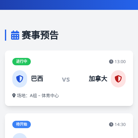
赛事预告
13:00
进行中
vs
巴西
加拿大
场地：A组 – 体育中心
14:30
待开始