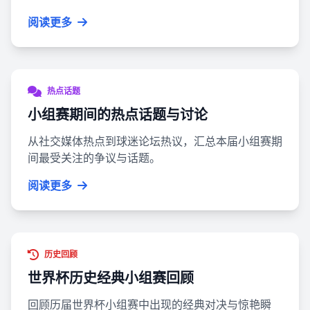
阅读更多
热点话题
小组赛期间的热点话题与讨论
从社交媒体热点到球迷论坛热议，汇总本届小组赛期
间最受关注的争议与话题。
阅读更多
历史回顾
世界杯历史经典小组赛回顾
回顾历届世界杯小组赛中出现的经典对决与惊艳瞬