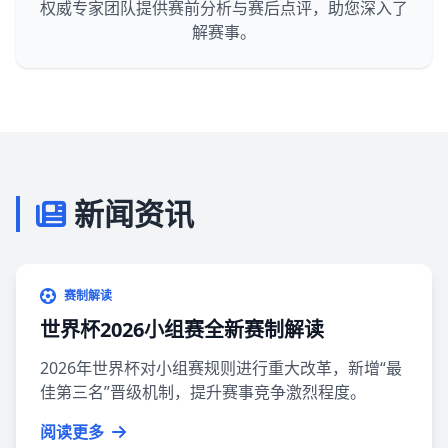
权威专家团队提供赛前分析与赛后点评，助您深入了
解赛事。
新闻资讯
赛制解读
世界杯2026小组赛全新赛制解读
2026年世界杯对小组赛规则进行重大改革，新增“最
佳第三名”晋级机制，提升赛事竞争激烈程度。
阅读更多