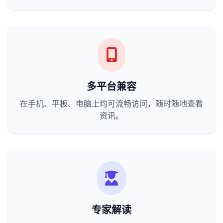
多平台兼容
在手机、平板、电脑上均可流畅访问，随时随地查看
资讯。
专家解读