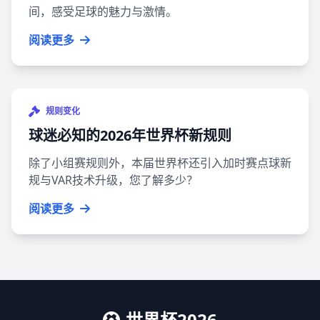
间，感受足球的魅力与激情。
阅读更多
规则变化
球迷必知的2026年世界杯新规则
除了小组赛规则外，本届世界杯还引入加时赛点球新
规与VAR技术升级，您了解多少？
阅读更多
世界杯2026