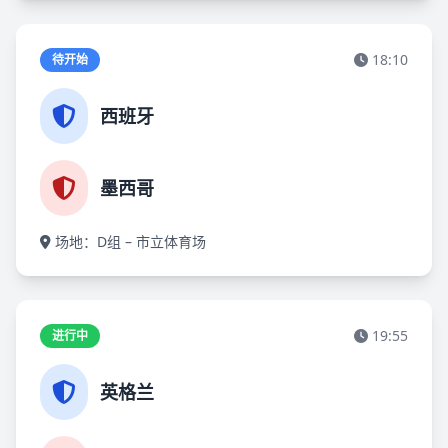
18:10
待开始
西班牙
墨西哥
场地：D组 – 市立体育场
19:55
进行中
英格兰