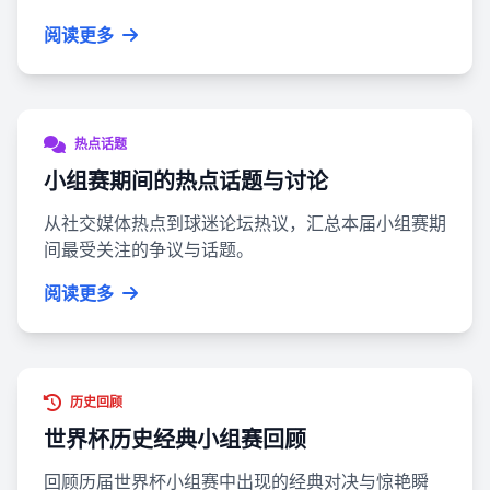
阅读更多
热点话题
小组赛期间的热点话题与讨论
从社交媒体热点到球迷论坛热议，汇总本届小组赛期
间最受关注的争议与话题。
阅读更多
历史回顾
世界杯历史经典小组赛回顾
回顾历届世界杯小组赛中出现的经典对决与惊艳瞬