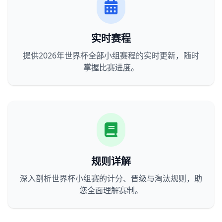
实时赛程
提供2026年世界杯全部小组赛程的实时更新，随时
掌握比赛进度。
规则详解
深入剖析世界杯小组赛的计分、晋级与淘汰规则，助
您全面理解赛制。