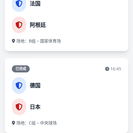
法国
阿根廷
场地：B组 – 国家体育场
16:45
已完成
德国
日本
场地：C组 – 中央球场