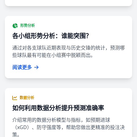
形势分析
各小组形势分析：谁能突围？
通过对各支球队近期表现与历史交锋的统计，预测哪
些球队最有可能在小组赛中脱颖而出。
阅读更多
数据分析
如何利用数据分析提升预测准确率
介绍常用的数据分析模型与指标，如预期进球
（xGD）、防守强度等，帮助您做出更精准的投注决
策。