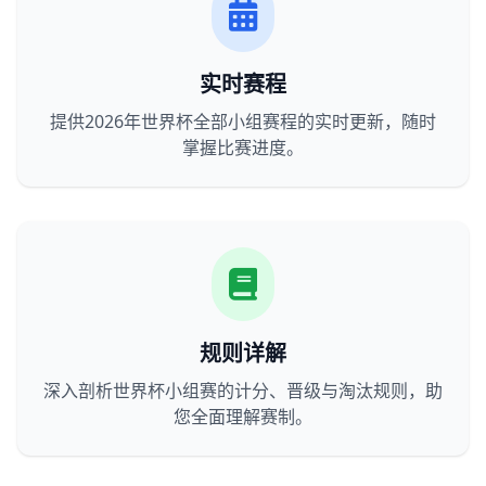
实时赛程
提供2026年世界杯全部小组赛程的实时更新，随时
掌握比赛进度。
规则详解
深入剖析世界杯小组赛的计分、晋级与淘汰规则，助
您全面理解赛制。