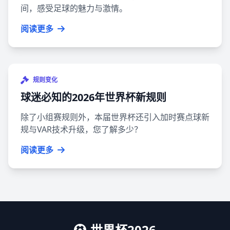
间，感受足球的魅力与激情。
阅读更多
规则变化
球迷必知的2026年世界杯新规则
除了小组赛规则外，本届世界杯还引入加时赛点球新
规与VAR技术升级，您了解多少？
阅读更多
世界杯2026