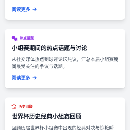
阅读更多
热点话题
小组赛期间的热点话题与讨论
从社交媒体热点到球迷论坛热议，汇总本届小组赛期
间最受关注的争议与话题。
阅读更多
历史回顾
世界杯历史经典小组赛回顾
回顾历届世界杯小组赛中出现的经典对决与惊艳瞬