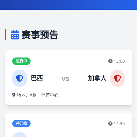
赛事预告
13:00
进行中
vs
巴西
加拿大
场地：A组 – 体育中心
14:30
待开始