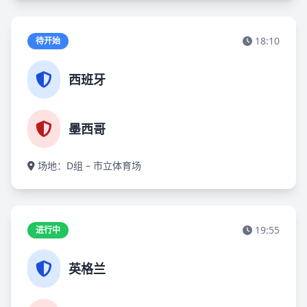
18:10
待开始
西班牙
墨西哥
场地：D组 – 市立体育场
19:55
进行中
英格兰