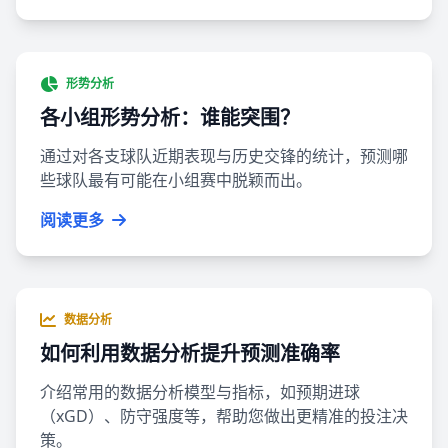
形势分析
各小组形势分析：谁能突围？
通过对各支球队近期表现与历史交锋的统计，预测哪
些球队最有可能在小组赛中脱颖而出。
阅读更多
数据分析
如何利用数据分析提升预测准确率
介绍常用的数据分析模型与指标，如预期进球
（xGD）、防守强度等，帮助您做出更精准的投注决
策。