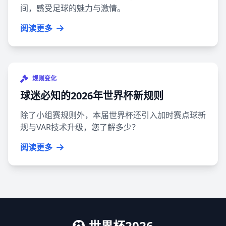
间，感受足球的魅力与激情。
阅读更多
规则变化
球迷必知的2026年世界杯新规则
除了小组赛规则外，本届世界杯还引入加时赛点球新
规与VAR技术升级，您了解多少？
阅读更多
世界杯2026