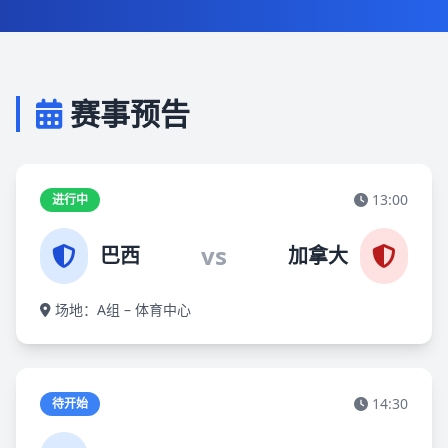
赛事预告
13:00
进行中
vs
巴西
加拿大
场地：A组 – 体育中心
14:30
待开始