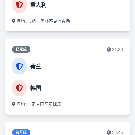
意大利
场地：E组 – 奥林匹克体育场
21:20
已完成
荷兰
韩国
场地：F组 – 国际足球场
22:45
待开始