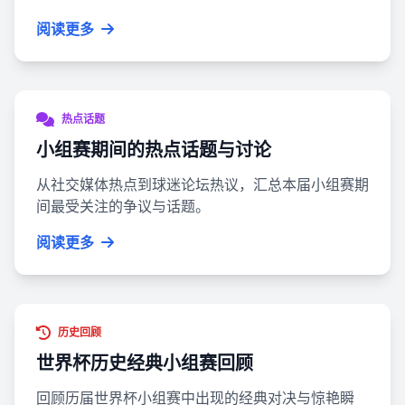
阅读更多
热点话题
小组赛期间的热点话题与讨论
从社交媒体热点到球迷论坛热议，汇总本届小组赛期
间最受关注的争议与话题。
阅读更多
历史回顾
世界杯历史经典小组赛回顾
回顾历届世界杯小组赛中出现的经典对决与惊艳瞬