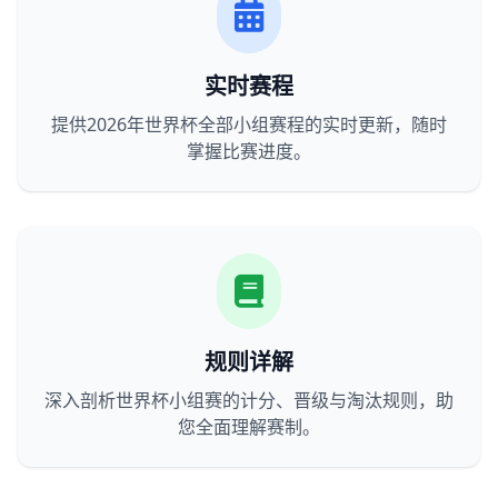
实时赛程
提供2026年世界杯全部小组赛程的实时更新，随时
掌握比赛进度。
规则详解
深入剖析世界杯小组赛的计分、晋级与淘汰规则，助
您全面理解赛制。