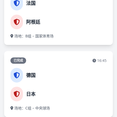
法国
阿根廷
场地：B组 – 国家体育场
16:45
已完成
德国
日本
场地：C组 – 中央球场