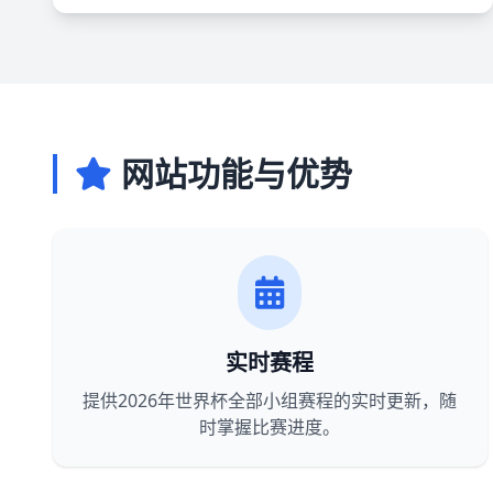
网站功能与优势
实时赛程
提供2026年世界杯全部小组赛程的实时更新，随
时掌握比赛进度。