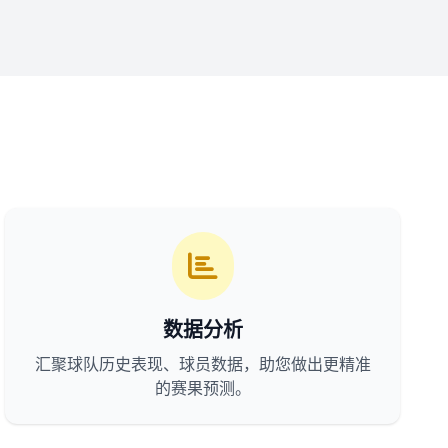
数据分析
汇聚球队历史表现、球员数据，助您做出更精准
的赛果预测。