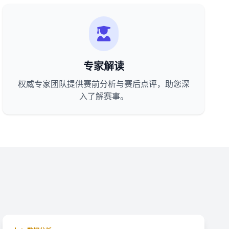
专家解读
权威专家团队提供赛前分析与赛后点评，助您深
入了解赛事。