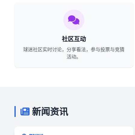
社区互动
球迷社区实时讨论，分享看法，参与投票与竞猜
活动。
新闻资讯