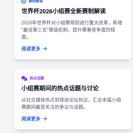
赛制解读
世界杯2026小组赛全新赛制解读
2026年世界杯对小组赛规则进行重大改革，新增
“最佳第三名”晋级机制，提升赛事竞争激烈程
度。
阅读更多
热点话题
小组赛期间的热点话题与讨论
从社交媒体热点到球迷论坛热议，汇总本届小组
赛期间最受关注的争议与话题。
阅读更多