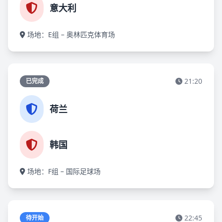
意大利
场地：E组 – 奥林匹克体育场
21:20
已完成
荷兰
韩国
场地：F组 – 国际足球场
22:45
待开始