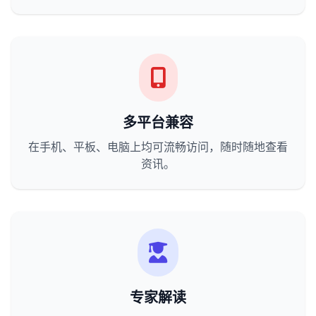
多平台兼容
在手机、平板、电脑上均可流畅访问，随时随地查看
资讯。
专家解读