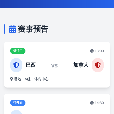
赛事预告
13:00
进行中
vs
巴西
加拿大
场地：A组 – 体育中心
14:30
待开始