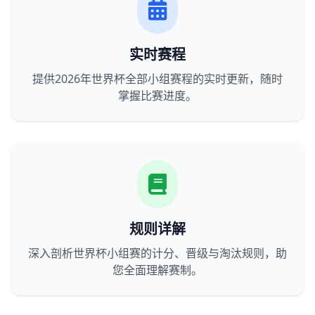
实时赛程
提供2026年世界杯全部小组赛程的实时更新，随时
掌握比赛进度。
规则详解
深入剖析世界杯小组赛的计分、晋级与淘汰规则，助
您全面理解赛制。