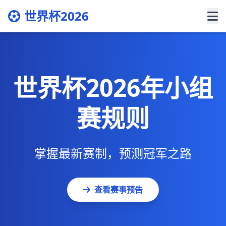
世界杯2026
世界杯2026年小组
赛规则
掌握最新赛制，预测冠军之路
查看赛事预告