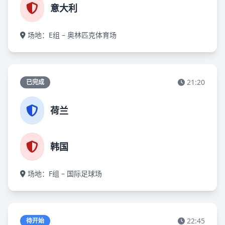
意大利
场地：E组 – 奥林匹克体育场
21:20
已完成
荷兰
韩国
场地：F组 – 国际足球场
22:45
待开始