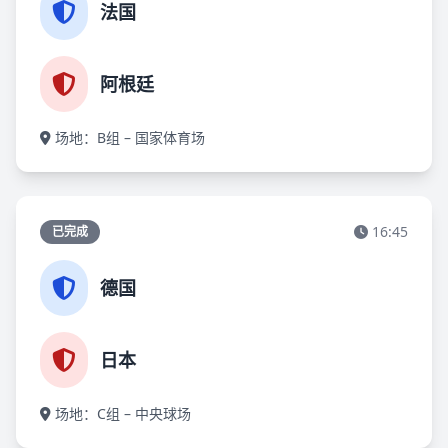
法国
阿根廷
场地：B组 – 国家体育场
16:45
已完成
德国
日本
场地：C组 – 中央球场