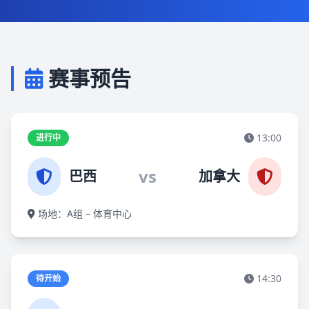
赛事预告
13:00
进行中
vs
巴西
加拿大
场地：A组 – 体育中心
14:30
待开始