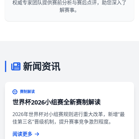
权威专家团队提供赛前分析与赛后点评，助您深入了
解赛事。
新闻资讯
赛制解读
世界杯2026小组赛全新赛制解读
2026年世界杯对小组赛规则进行重大改革，新增“最
佳第三名”晋级机制，提升赛事竞争激烈程度。
阅读更多