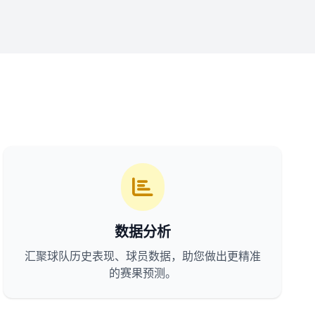
数据分析
汇聚球队历史表现、球员数据，助您做出更精准
的赛果预测。