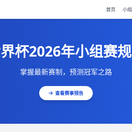
首页
小组
界杯2026年小组赛
掌握最新赛制，预测冠军之路
查看赛事预告