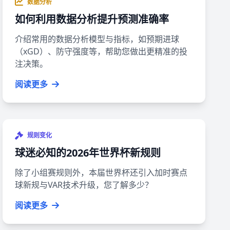
数据分析
如何利用数据分析提升预测准确率
介绍常用的数据分析模型与指标，如预期进球
（xGD）、防守强度等，帮助您做出更精准的投
注决策。
阅读更多
规则变化
球迷必知的2026年世界杯新规则
除了小组赛规则外，本届世界杯还引入加时赛点
球新规与VAR技术升级，您了解多少？
阅读更多