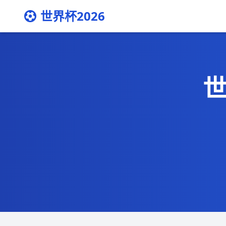
世界杯2026
世