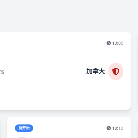
13:00
vs
加拿大
18:10
待开始