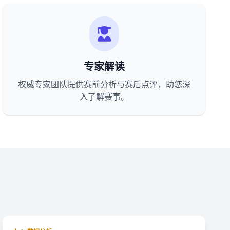
专家解读
权威专家团队提供赛前分析与赛后点评，助您深
入了解赛事。