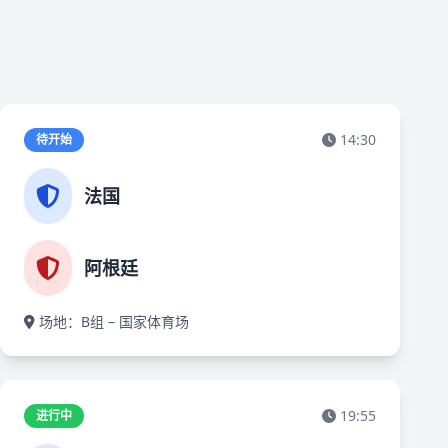
14:30
待开始
法国
阿根廷
场地：B组 – 国家体育场
19:55
进行中