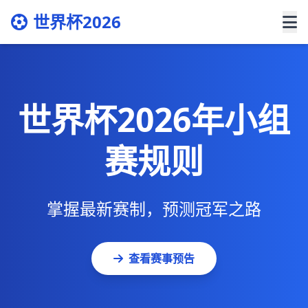
世界杯2026
世界杯2026年小组
赛规则
掌握最新赛制，预测冠军之路
查看赛事预告