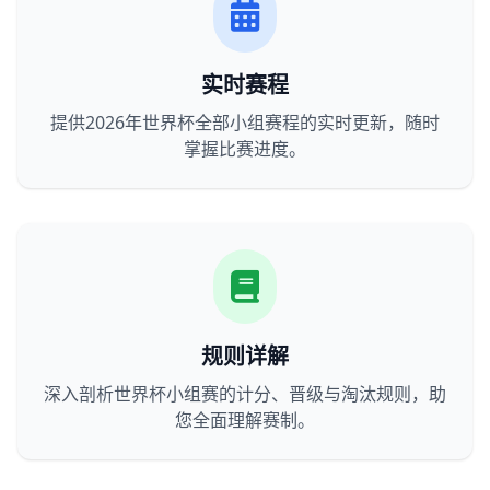
实时赛程
提供2026年世界杯全部小组赛程的实时更新，随时
掌握比赛进度。
规则详解
深入剖析世界杯小组赛的计分、晋级与淘汰规则，助
您全面理解赛制。