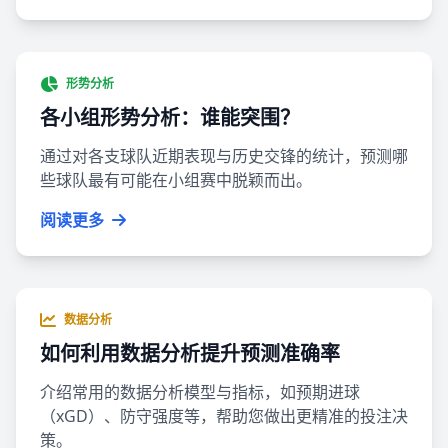
形势分析
各小组形势分析：谁能突围？
通过对各支球队近期表现与历史交锋的统计，预测哪
些球队最有可能在小组赛中脱颖而出。
阅读更多
数据分析
如何利用数据分析提升预测准确率
介绍常用的数据分析模型与指标，如预期进球
（xGD）、防守强度等，帮助您做出更精准的投注决
策。