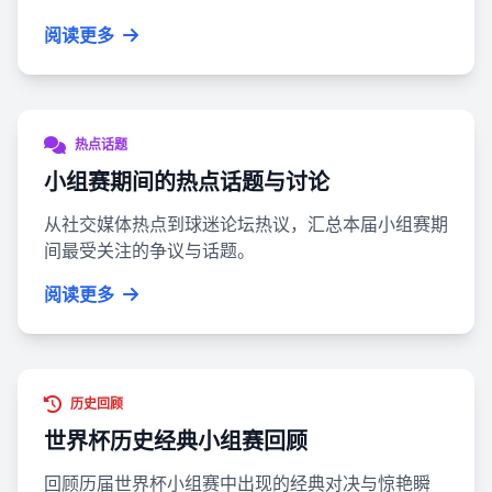
阅读更多
热点话题
小组赛期间的热点话题与讨论
从社交媒体热点到球迷论坛热议，汇总本届小组赛期
间最受关注的争议与话题。
阅读更多
历史回顾
世界杯历史经典小组赛回顾
回顾历届世界杯小组赛中出现的经典对决与惊艳瞬