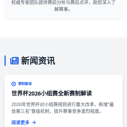
权威专家团队提供赛前分析与赛后点评，助您深入了
解赛事。
新闻资讯
赛制解读
世界杯2026小组赛全新赛制解读
2026年世界杯对小组赛规则进行重大改革，新增“最
佳第三名”晋级机制，提升赛事竞争激烈程度。
阅读更多