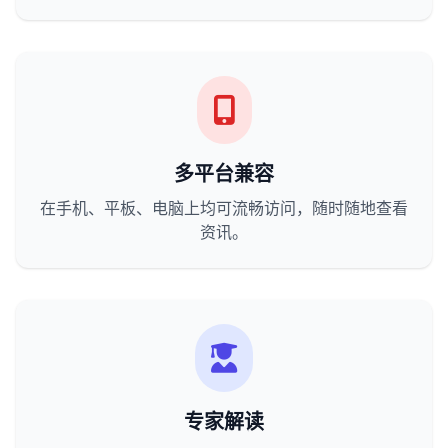
多平台兼容
在手机、平板、电脑上均可流畅访问，随时随地查看
资讯。
专家解读