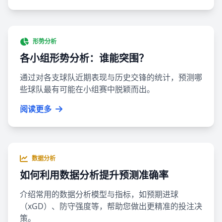
形势分析
各小组形势分析：谁能突围？
通过对各支球队近期表现与历史交锋的统计，预测哪
些球队最有可能在小组赛中脱颖而出。
阅读更多
数据分析
如何利用数据分析提升预测准确率
介绍常用的数据分析模型与指标，如预期进球
（xGD）、防守强度等，帮助您做出更精准的投注决
策。