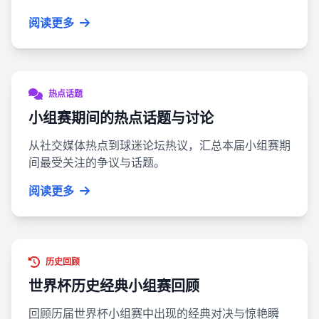
阅读更多
热点话题
小组赛期间的热点话题与讨论
从社交媒体热点到球迷论坛热议，汇总本届小组赛期
间最受关注的争议与话题。
阅读更多
历史回顾
世界杯历史经典小组赛回顾
回顾历届世界杯小组赛中出现的经典对决与惊艳瞬