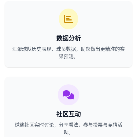
数据分析
汇聚球队历史表现、球员数据，助您做出更精准的赛
果预测。
社区互动
球迷社区实时讨论，分享看法，参与投票与竞猜活
动。