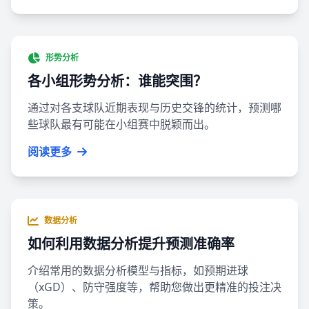
形势分析
各小组形势分析：谁能突围？
通过对各支球队近期表现与历史交锋的统计，预测哪
些球队最有可能在小组赛中脱颖而出。
阅读更多
数据分析
如何利用数据分析提升预测准确率
介绍常用的数据分析模型与指标，如预期进球
（xGD）、防守强度等，帮助您做出更精准的投注决
策。