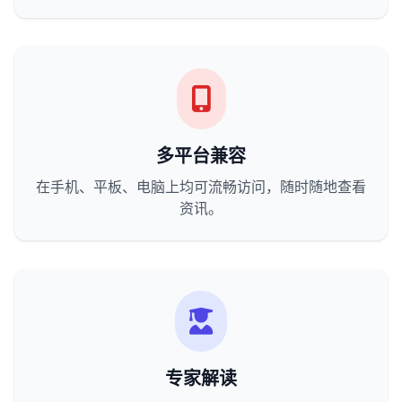
多平台兼容
在手机、平板、电脑上均可流畅访问，随时随地查看
资讯。
专家解读