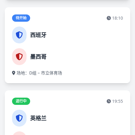
18:10
待开始
西班牙
墨西哥
场地：D组 – 市立体育场
19:55
进行中
英格兰