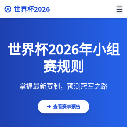
世界杯2026
世界杯2026年小组
赛规则
掌握最新赛制，预测冠军之路
查看赛事预告