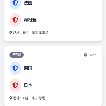
法国
阿根廷
场地：B组 – 国家体育场
16:45
已完成
德国
日本
场地：C组 – 中央球场