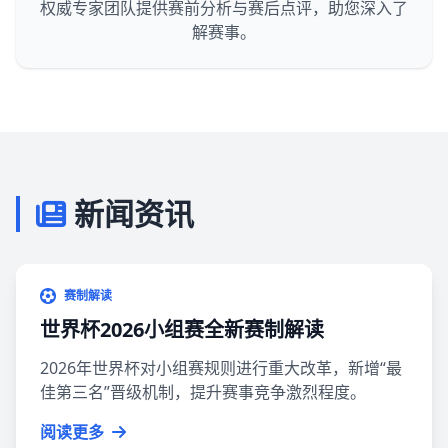
权威专家团队提供赛前分析与赛后点评，助您深入了
解赛事。
新闻资讯
赛制解读
世界杯2026小组赛全新赛制解读
2026年世界杯对小组赛规则进行重大改革，新增“最
佳第三名”晋级机制，提升赛事竞争激烈程度。
阅读更多