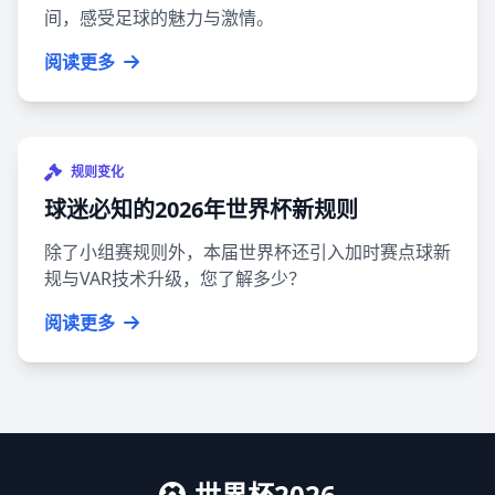
间，感受足球的魅力与激情。
阅读更多
规则变化
球迷必知的2026年世界杯新规则
除了小组赛规则外，本届世界杯还引入加时赛点球新
规与VAR技术升级，您了解多少？
阅读更多
世界杯2026