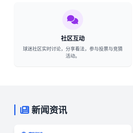
社区互动
球迷社区实时讨论，分享看法，参与投票与竞猜
活动。
新闻资讯