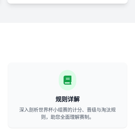
规则详解
深入剖析世界杯小组赛的计分、晋级与淘汰规
则，助您全面理解赛制。