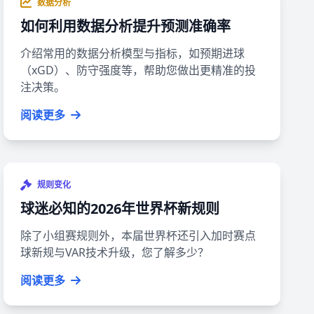
数据分析
如何利用数据分析提升预测准确率
介绍常用的数据分析模型与指标，如预期进球
（xGD）、防守强度等，帮助您做出更精准的投
注决策。
阅读更多
规则变化
球迷必知的2026年世界杯新规则
除了小组赛规则外，本届世界杯还引入加时赛点
球新规与VAR技术升级，您了解多少？
阅读更多