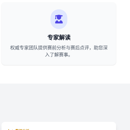
专家解读
权威专家团队提供赛前分析与赛后点评，助您深
入了解赛事。