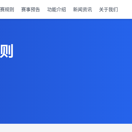
赛规则
赛事预告
功能介绍
新闻资讯
关于我们
规则