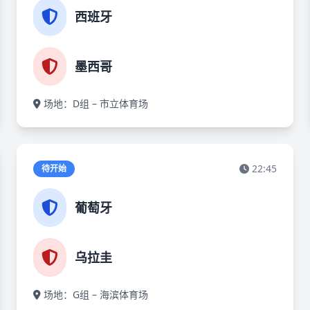
西班牙
墨西哥
场地：D组 – 市立体育场
22:45
待开始
葡萄牙
乌拉圭
场地：G组 – 海滨体育场