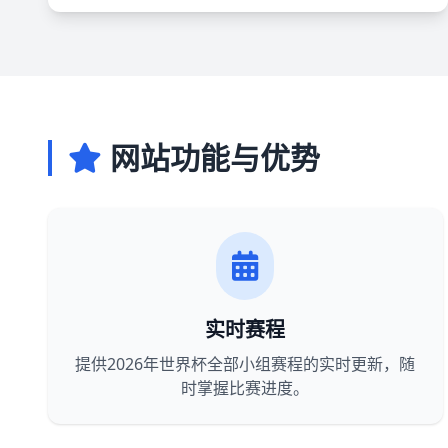
网站功能与优势
实时赛程
提供2026年世界杯全部小组赛程的实时更新，随
时掌握比赛进度。