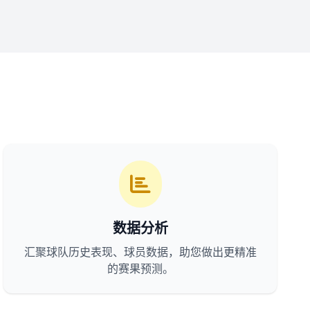
数据分析
汇聚球队历史表现、球员数据，助您做出更精准
的赛果预测。