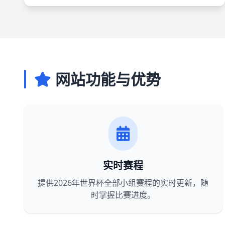
网站功能与优势
实时赛程
提供2026年世界杯全部小组赛程的实时更新，随
时掌握比赛进度。