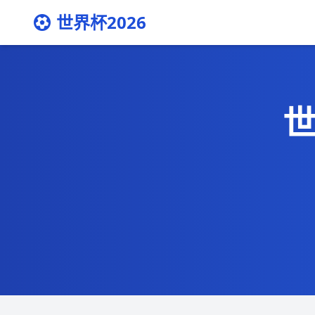
世界杯2026
世