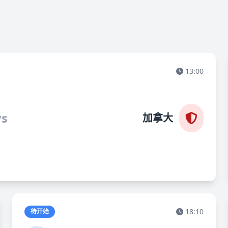
13:00
vs
加拿大
18:10
待开始