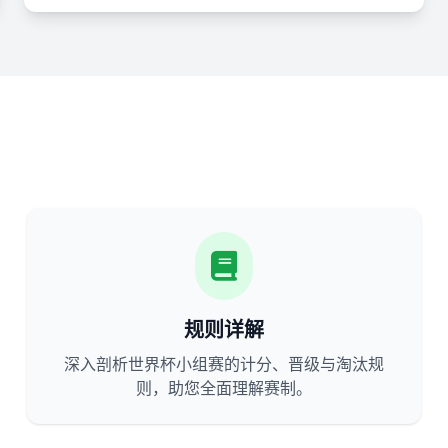
规则详解
深入剖析世界杯小组赛的计分、晋级与淘汰规
则，助您全面理解赛制。