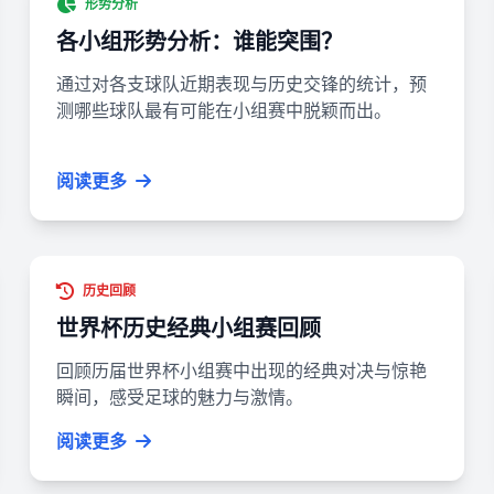
形势分析
各小组形势分析：谁能突围？
通过对各支球队近期表现与历史交锋的统计，预
测哪些球队最有可能在小组赛中脱颖而出。
阅读更多
历史回顾
世界杯历史经典小组赛回顾
回顾历届世界杯小组赛中出现的经典对决与惊艳
瞬间，感受足球的魅力与激情。
阅读更多