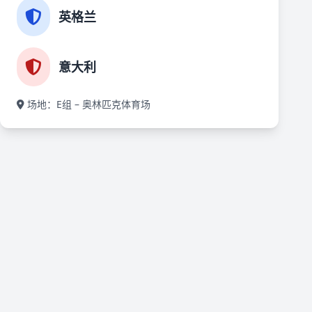
英格兰
意大利
场地：E组 – 奥林匹克体育场