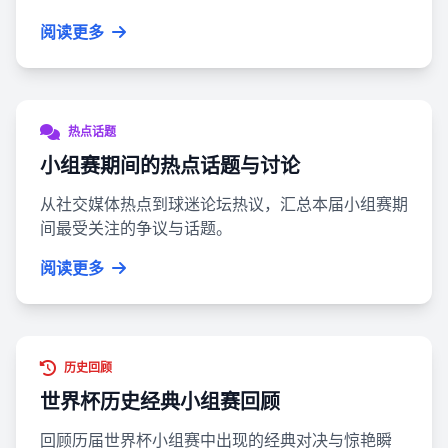
阅读更多
热点话题
小组赛期间的热点话题与讨论
从社交媒体热点到球迷论坛热议，汇总本届小组赛期
间最受关注的争议与话题。
阅读更多
历史回顾
世界杯历史经典小组赛回顾
回顾历届世界杯小组赛中出现的经典对决与惊艳瞬