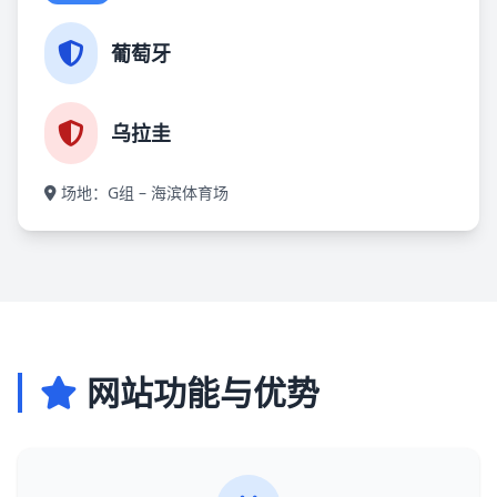
葡萄牙
乌拉圭
场地：G组 – 海滨体育场
网站功能与优势