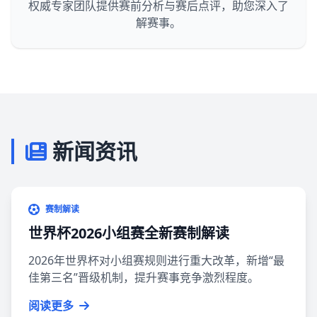
权威专家团队提供赛前分析与赛后点评，助您深入了
解赛事。
新闻资讯
赛制解读
世界杯2026小组赛全新赛制解读
2026年世界杯对小组赛规则进行重大改革，新增“最
佳第三名”晋级机制，提升赛事竞争激烈程度。
阅读更多