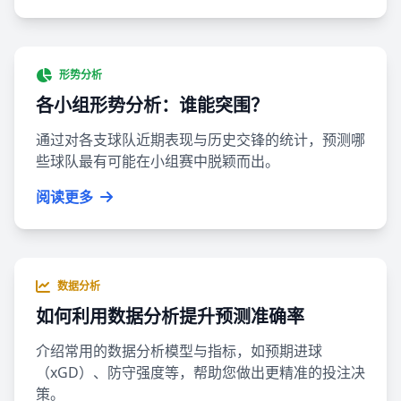
形势分析
各小组形势分析：谁能突围？
通过对各支球队近期表现与历史交锋的统计，预测哪
些球队最有可能在小组赛中脱颖而出。
阅读更多
数据分析
如何利用数据分析提升预测准确率
介绍常用的数据分析模型与指标，如预期进球
（xGD）、防守强度等，帮助您做出更精准的投注决
策。