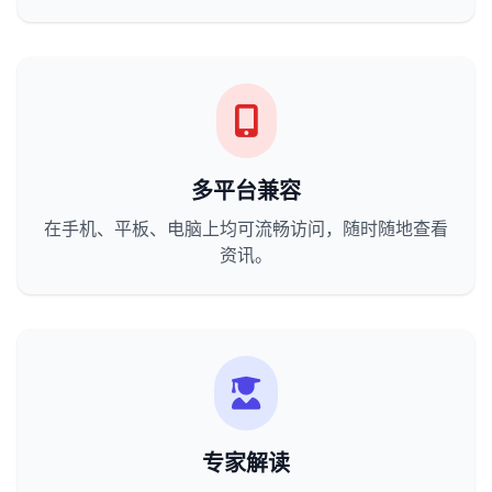
多平台兼容
在手机、平板、电脑上均可流畅访问，随时随地查看
资讯。
专家解读