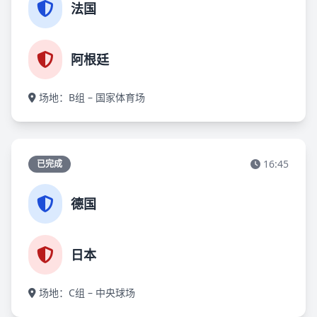
法国
阿根廷
场地：B组 – 国家体育场
16:45
已完成
德国
日本
场地：C组 – 中央球场