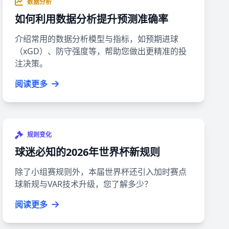
数据分析
如何利用数据分析提升预测准确率
介绍常用的数据分析模型与指标，如预期进球
（xGD）、防守强度等，帮助您做出更精准的投
注决策。
阅读更多
规则变化
球迷必知的2026年世界杯新规则
除了小组赛规则外，本届世界杯还引入加时赛点
球新规与VAR技术升级，您了解多少？
阅读更多