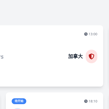
13:00
vs
加拿大
18:10
待开始