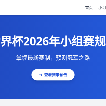
首页
小组
界杯2026年小组赛
掌握最新赛制，预测冠军之路
查看赛事预告