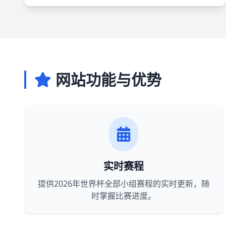
网站功能与优势
实时赛程
提供2026年世界杯全部小组赛程的实时更新，随
时掌握比赛进度。