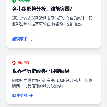
形势分析
各小组形势分析：谁能突围？
通过对各支球队近期表现与历史交锋的统计，预
测哪些球队最有可能在小组赛中脱颖而出。
阅读更多
历史回顾
世界杯历史经典小组赛回顾
回顾历届世界杯小组赛中出现的经典对决与惊艳
瞬间，感受足球的魅力与激情。
阅读更多