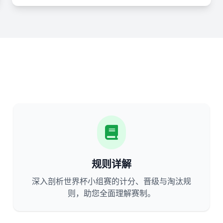
规则详解
深入剖析世界杯小组赛的计分、晋级与淘汰规
则，助您全面理解赛制。