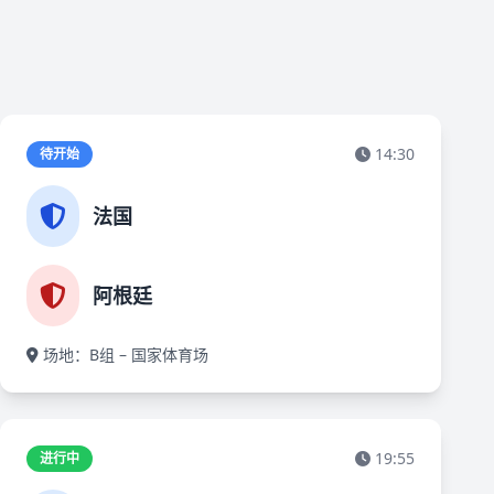
14:30
待开始
法国
阿根廷
场地：B组 – 国家体育场
19:55
进行中