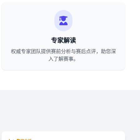
专家解读
权威专家团队提供赛前分析与赛后点评，助您深
入了解赛事。