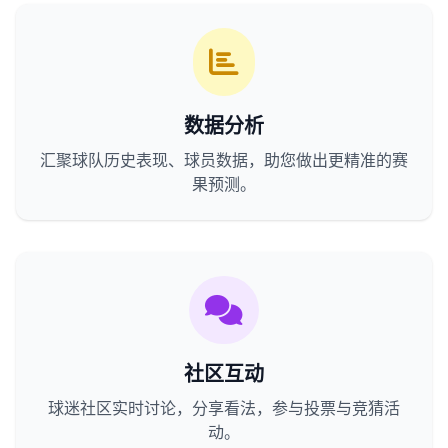
数据分析
汇聚球队历史表现、球员数据，助您做出更精准的赛
果预测。
社区互动
球迷社区实时讨论，分享看法，参与投票与竞猜活
动。