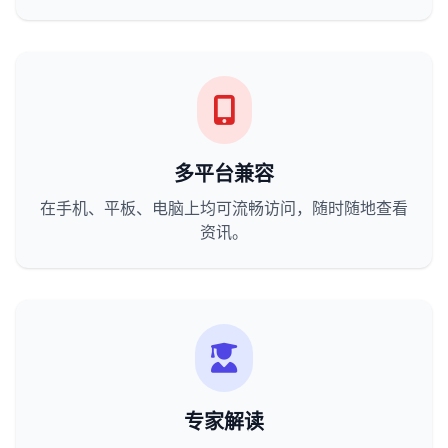
多平台兼容
在手机、平板、电脑上均可流畅访问，随时随地查看
资讯。
专家解读