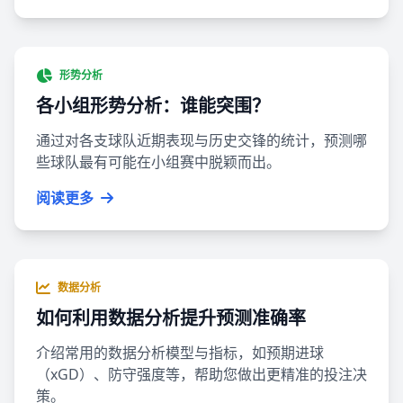
形势分析
各小组形势分析：谁能突围？
通过对各支球队近期表现与历史交锋的统计，预测哪
些球队最有可能在小组赛中脱颖而出。
阅读更多
数据分析
如何利用数据分析提升预测准确率
介绍常用的数据分析模型与指标，如预期进球
（xGD）、防守强度等，帮助您做出更精准的投注决
策。