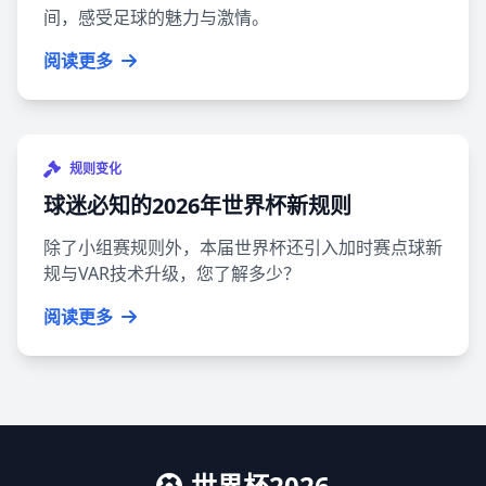
间，感受足球的魅力与激情。
阅读更多
规则变化
球迷必知的2026年世界杯新规则
除了小组赛规则外，本届世界杯还引入加时赛点球新
规与VAR技术升级，您了解多少？
阅读更多
世界杯2026