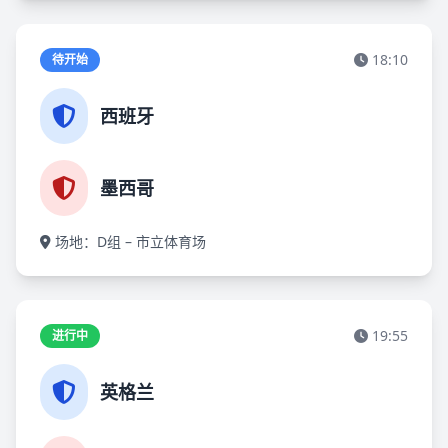
18:10
待开始
西班牙
墨西哥
场地：D组 – 市立体育场
19:55
进行中
英格兰