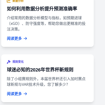
数据分析
如何利用数据分析提升预测准确率
介绍常用的数据分析模型与指标，如预期进球
（xGD）、防守强度等，帮助您做出更精准的投
注决策。
阅读更多
规则变化
球迷必知的2026年世界杯新规则
除了小组赛规则外，本届世界杯还引入加时赛点
球新规与VAR技术升级，您了解多少？
阅读更多