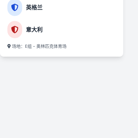
英格兰
意大利
场地：E组 – 奥林匹克体育场