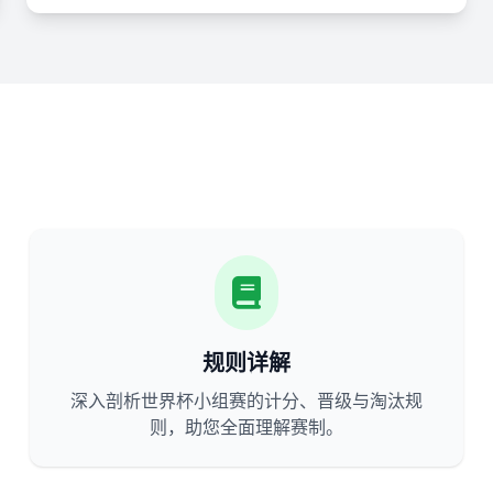
规则详解
深入剖析世界杯小组赛的计分、晋级与淘汰规
则，助您全面理解赛制。