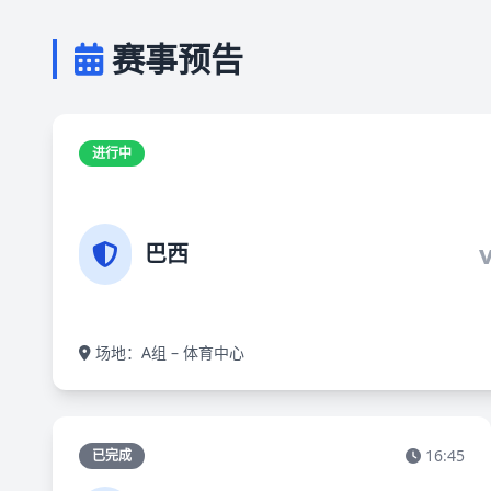
赛事预告
进行中
巴西
场地：A组 – 体育中心
16:45
已完成