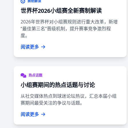
赛制解读
世界杯2026小组赛全新赛制解读
2026年世界杯对小组赛规则进行重大改革，新增
“最佳第三名”晋级机制，提升赛事竞争激烈程
度。
阅读更多
热点话题
小组赛期间的热点话题与讨论
从社交媒体热点到球迷论坛热议，汇总本届小组
赛期间最受关注的争议与话题。
阅读更多