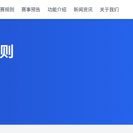
赛规则
赛事预告
功能介绍
新闻资讯
关于我们
规则