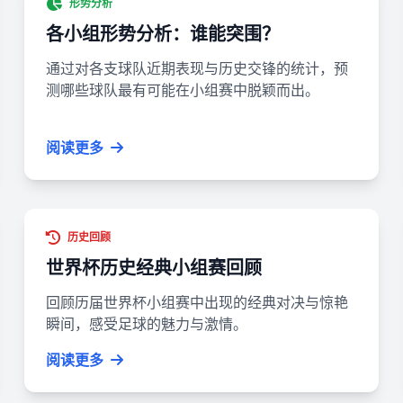
形势分析
各小组形势分析：谁能突围？
通过对各支球队近期表现与历史交锋的统计，预
测哪些球队最有可能在小组赛中脱颖而出。
阅读更多
历史回顾
世界杯历史经典小组赛回顾
回顾历届世界杯小组赛中出现的经典对决与惊艳
瞬间，感受足球的魅力与激情。
阅读更多