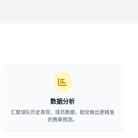
数据分析
汇聚球队历史表现、球员数据，助您做出更精准
的赛果预测。